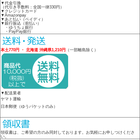
▼代金引換
（代引き手数料：全国一律330円）
▼クレジットカード
▼Amazonpay
▼あと払い（ペイディ）
▼銀行振込（前払い）
・ゆうちょ銀行
・PayPay銀行
本土770円 ・ 北海道 沖縄県1,210円
（一部離島除く）
▼配送業者
ヤマト運輸
日本郵便（ゆうパケットのみ）
領収書は、ご希望の方のみ同封しております。お気軽にお申しつけくださ
い。