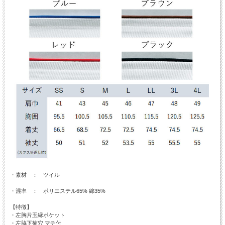
・素材 ： ツイル
・混率 ： ポリエステル65% 綿35%
【特徴】
・左胸片玉縁ポケット
・左脇下菊穴 マチ付