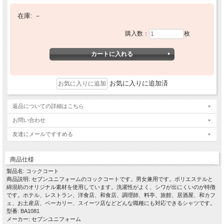
在庫:
－
購入数：
枚
お気に入りに追加済
返品についての詳細はこちら
お問い合わせ
友達にメールですすめる
商品仕様
製品名: コックコート
商品説明: セブンユニフォームのコックコートです。男女兼用です。ポリエステルと
綿混紡のオリジナル素材を使用しています。洗濯性がよく、シワが出にくいのが特徴
です。ホテル、レストラン、洋食店、和食店、調理師、料亭、旅館、居酒屋、和カフ
ェ、お土産店、ベーカリー、スイーツ店などどんな職種にも対応できるシャツです。
型番: BA1081
メーカー: セブンユニフォーム