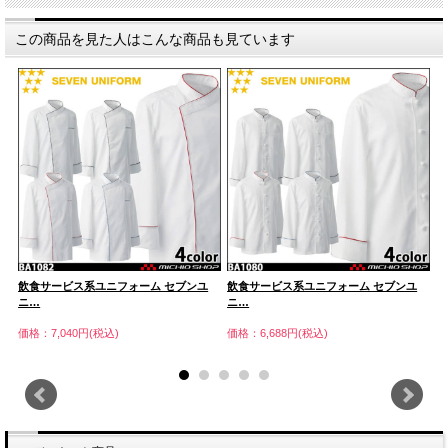
この商品を見た人はこんな商品も見ています
飲食サービス系ユニフォーム セブンユ
飲食サービス系ユニフォーム セブンユ
飲
ニ…
ニ…
ニ
価格：7,040円(税込)
価格：6,688円(税込)
価