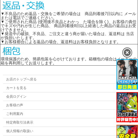
▼不良品のため返品・交換をご希望の場合は 商品到着後7日以内に メール
または電話でご連絡ください。
▼ご使用された商品 (使用後不良品とわかっ た場合を除く)、お客様の責任
でキズや汚れが生じた商品、 商品到着後8日以上経過した商品の返品はお受
けできません。
▼発送中の破損、不良品、ご注文と違う商が届いた場合は、返送料は 当店
が負担いたします。
▼お客様都合による返品の場合、返送料はお客様負担となります。
環境保護のため、簡易包装を心がけております。箱梱包の場合はメーカーの
箱を再利用してお送りします。
お店のトップへ戻る
カートを見る
会員ログイン
お客様の声
ご利用案内
特定商取引法表示
個人情報の取扱い