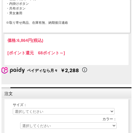
・内掛けボタン
・共布ボタン
・男女兼用
※取り寄せ商品、在庫有無、納期後日連絡
価格:
6,864円
(税込)
[ポイント還元 68ポイント～]
￥2,288
ペイディなら月々
注文
サイズ：
カラー：