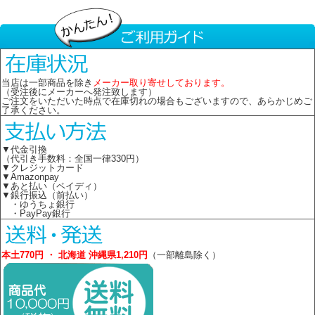
当店は一部商品を除き
メーカー取り寄せしております。
（受注後にメーカーへ発注致します）
ご注文をいただいた時点で在庫切れの場合もございますので、あらかじめご
了承ください。
▼代金引換
（代引き手数料：全国一律330円）
▼クレジットカード
▼Amazonpay
▼あと払い（ペイディ）
▼銀行振込（前払い）
・ゆうちょ銀行
・PayPay銀行
本土770円 ・ 北海道 沖縄県1,210円
（一部離島除く）