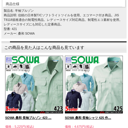
商品仕様
製品名: 半袖ブルゾン
商品説明: 信頼の日本製T/Cソフトライトツイルを使用。エコマーク付き商品。JIS
T8118規格適合の制電性商品。レディースサイズ対応商品。制電性エコ素材を使用。
レディースサイズにも対応した定番商品。
型番: 421
メーカー: 桑和 SOWA
この商品を見た人はこんな商品も見ています
…
SOWA 桑和 長袖ブルゾン 423 …
SOWA 桑和 長袖シャツ 425 作…
S
価格：5,225円(税込)
価格：4,675円(税込)
価