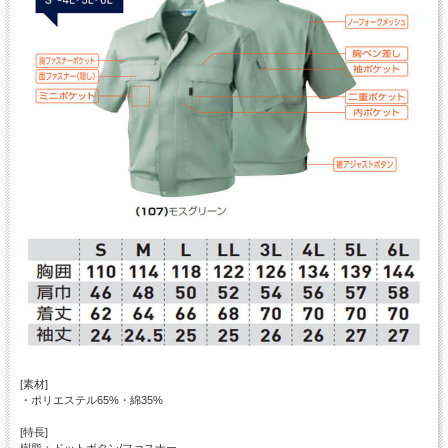
[素材]
・ポリエステル65%・綿35%
[特長]
樹脂：ドットボタン/ファスナー