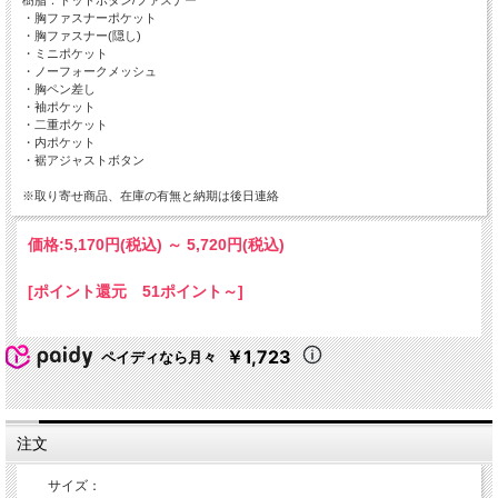
・胸ファスナーポケット
・胸ファスナー(隠し)
・ミニポケット
・ノーフォークメッシュ
・胸ペン差し
・袖ポケット
・二重ポケット
・内ポケット
・裾アジャストボタン
※取り寄せ商品、在庫の有無と納期は後日連絡
価格:
5,170円
(税込)
～
5,720円
(税込)
[ポイント還元 51ポイント～]
￥1,723
ペイディなら月々
注文
サイズ：