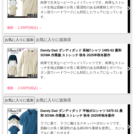
肉厚で丈夫なヘビーウェイトTシャツです。肉厚なストレ
ッチ生地は肌触りが良く吸湿性のある綿素材とポリウレ
タン混でハードワークにも対応したウェアになっていま
す。
価格： 2,200円(税込)
～
お気に入りに追加済
Dandy Dad ダンディダッド 長袖Tシャツ 1485-62 桑和
SOWA 作業服 ストレッチ 秋冬 2025年秋冬新作
肉厚で丈夫なヘビーウェイトTシャツです。肉厚なストレ
ッチ生地は肌触りが良く吸湿性のある綿素材とポリウレ
タン混でハードワークにも対応したウェアになっていま
す。
価格： 2,530円(税込)
～
お気に入りに追加済
Dandy Dad ダンディダッド 半袖ポロシャツ 5475-51 桑
和 SOWA 作業服 ストレッチ 秋冬 2025年秋冬新作
ラフに着て、ラフに働けるスキッパーポロシャツです。
肌触りが良く吸湿性のある綿100％素材を使用し、カジュ
アルに着こなせます。