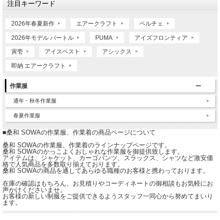
注目キーワード
2026年春夏新作
エアークラフト
ペルチェ
2026年モデル バートル
PUMA
アイズフロンティア
寅壱
アイスベスト
アシックス
即納 エアークラフト
作業服
通年・秋冬作業服
春夏作業服
■桑和 SOWAの作業服、作業着の商品ページについて
桑和 SOWAの作業服、作業着のラインナップページです。
桑和 SOWAのかっこよくおしゃれな作業服を御提供致します。
アイテムは、ジャケット、カーゴパンツ、スラックス、シャツなど激安価
格で人気商品を多数取り揃えております。
桑和 SOWAの商品を通してあらゆる職種のお客様と携わっております。
在庫の確認はもちろん、お見積りやコーディネートの御相談もお気軽にお
声かけくださいませ。
お客様の新しい制服をご提供できるようスタッフ一同心から努めてまいり
ます。