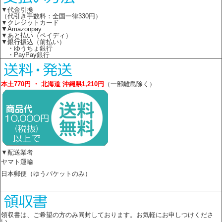
▼代金引換
（代引き手数料：全国一律330円）
▼クレジットカード
▼Amazonpay
▼あと払い（ペイディ）
▼銀行振込（前払い）
・ゆうちょ銀行
・PayPay銀行
本土770円 ・ 北海道 沖縄県1,210円
（一部離島除く）
▼配送業者
ヤマト運輸
日本郵便（ゆうパケットのみ）
領収書は、ご希望の方のみ同封しております。お気軽にお申しつけくださ
い。