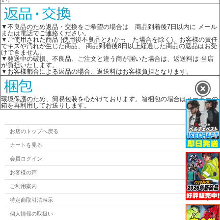
▼不良品のため返品・交換をご希望の場合は 商品到着後7日以内に メール
または電話でご連絡ください。
▼ご使用された商品 (使用後不良品とわかっ た場合を除く)、お客様の責任
でキズや汚れが生じた商品、 商品到着後8日以上経過した商品の返品はお受
けできません。
▼発送中の破損、不良品、ご注文と違う商が届いた場合は、返送料は 当店
が負担いたします。
▼お客様都合による返品の場合、返送料はお客様負担となります。
環境保護のため、簡易包装を心がけております。箱梱包の場合はメーカーの
箱を再利用してお送りします。
お店のトップへ戻る
カートを見る
会員ログイン
お客様の声
ご利用案内
特定商取引法表示
個人情報の取扱い