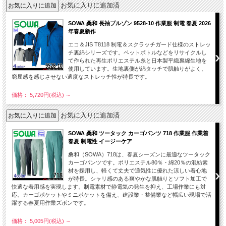
お気に入りに追加済
SOWA 桑和 長袖ブルゾン 9528-10 作業服 制電 春夏 2026
年春夏新作
エコ＆JIS T8118 制電＆スクラッチガード仕様のストレッ
チ裏綿シリーズです。ペットボトルなどをリサイクルし
て作られた再生ポリエステル糸と日本製平織裏綿生地を
使用しています。生地裏側が綿タッチで肌触りがよく、
窮屈感を感じさせない適度なストレッチ性が特長です。
価格： 5,720円(税込)
～
お気に入りに追加済
SOWA 桑和 ツータック カーゴパンツ 718 作業服 作業着
春夏 制電性 イージーケア
桑和（SOWA）718は、春夏シーズンに最適なツータック
カーゴパンツです。ポリエステル80％・綿20％の混紡素
材を採用し、軽くて丈夫で通気性に優れた涼しい着心地
が特長。シャリ感のある爽やかな肌触りとソフト加工で
快適な着用感を実現します。制電素材で静電気の発生を抑え、工場作業にも対
応。カーゴポケットやミニポケットを備え、建設業・整備業など幅広い現場で活
躍する春夏用作業ズボンです。
価格： 5,005円(税込)
～