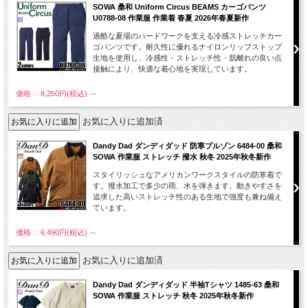
SOWA 桑和 Uniform Circus BEAMS カーゴパンツ
U0788-08 作業服 作業着 春夏 2026年春夏新作
過酷な夏場のハードワークを支える冷感ストレッチカー
ゴパンツです。耐久性に優れるナイロンリップストップ
生地を使用し、冷感性・ストレッチ性・肌離れの良い点
接触により、快適な着心地を実現しています。
価格： 8,250円(税込)
～
お気に入りに追加済
Dandy Dad ダンディダッド 防寒ブルゾン 6484-00 桑和
SOWA 作業服 ストレッチ 撥水 秋冬 2025年秋冬新作
スタイリッシュなアメリカンワークスタイルの防寒着で
す。撥水加工で多少の雨、水を弾きます。動きやすさを
追求した高いストレッチ性のある生地で強度も兼ね備え
ています。
価格： 6,490円(税込)
～
お気に入りに追加済
Dandy Dad ダンディダッド 半袖Tシャツ 1485-63 桑和
SOWA 作業服 ストレッチ 秋冬 2025年秋冬新作