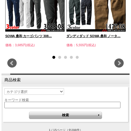
SOWA 桑和 カーゴパンツ 308…
ダンディダッド SOWA 桑和 ノータ…
作
価格：3,685円(税込)
価格：5,555円(税込)
価
商品検索
キーワード検索
1 / 15ページ
（全298件）