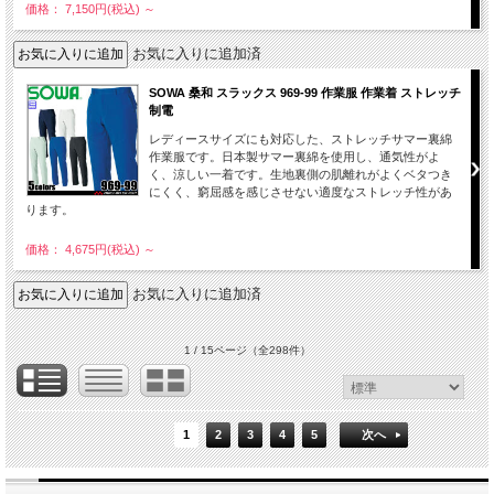
価格： 7,150円(税込)
～
お気に入りに追加済
SOWA 桑和 スラックス 969-99 作業服 作業着 ストレッチ
制電
レディースサイズにも対応した、ストレッチサマー裏綿
作業服です。日本製サマー裏綿を使用し、通気性がよ
く、涼しい一着です。生地裏側の肌離れがよくベタつき
にくく、窮屈感を感じさせない適度なストレッチ性があ
ります。
価格： 4,675円(税込)
～
お気に入りに追加済
1 / 15ページ
（全298件）
1
2
3
4
5
次へ