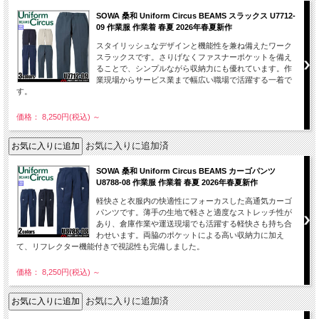
SOWA 桑和 Uniform Circus BEAMS スラックス U7712-
09 作業服 作業着 春夏 2026年春夏新作
スタイリッシュなデザインと機能性を兼ね備えたワーク
スラックスです。さりげなくファスナーポケットを備え
ることで、シンプルながら収納力にも優れています。作
業現場からサービス業まで幅広い職場で活躍する一着で
す。
価格： 8,250円(税込)
～
お気に入りに追加済
SOWA 桑和 Uniform Circus BEAMS カーゴパンツ
U8788-08 作業服 作業着 春夏 2026年春夏新作
軽快さと衣服内の快適性にフォーカスした高通気カーゴ
パンツです。薄手の生地で軽さと適度なストレッチ性が
あり、倉庫作業や運送現場でも活躍する軽快さも持ち合
わせいます。両脇のポケットによる高い収納力に加え
て、リフレクター機能付きで視認性も完備しました。
価格： 8,250円(税込)
～
お気に入りに追加済