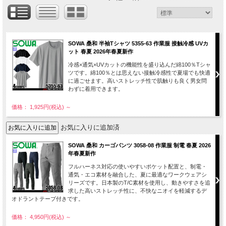
SOWA 桑和 半袖Tシャツ 5355-63 作業服 接触冷感 UVカ
ット 春夏 2026年春夏新作
冷感×通気×UVカットの機能性を盛り込んだ綿100％Tシャ
ツです。綿100％とは思えない接触冷感性で夏場でも快適
に過ごせます。高いストレッチ性で肌触りも良く男女問
わずに着用できます。
価格： 1,925円(税込)
～
お気に入りに追加済
SOWA 桑和 カーゴパンツ 3058-08 作業服 制電 春夏 2026
年春夏新作
フルハーネス対応の使いやすいポケット配置と、制電・
通気・エコ素材を融合した、夏に最適なワークウェアシ
リーズです。日本製のT/C素材を使用し、動きやすさを追
求した高いストレッチ性に、不快なニオイを軽減するデ
オドラントテープ付きです。
価格： 4,950円(税込)
～