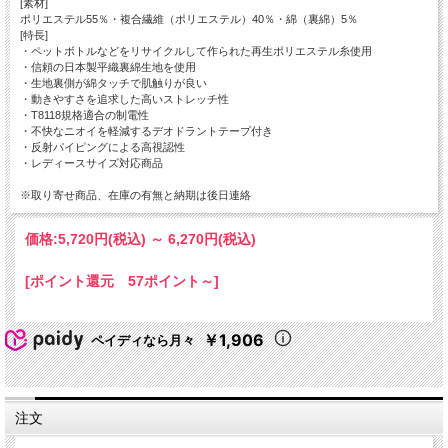
[素材]
ポリエステル55％・複合繊維（ポリエステル）40％・綿（裏綿）5％
[特長]
・ペットボトルなどをリサイクルして作られた再生ポリエステル糸使用
・信頼の日本製平織裏綿生地を使用
・生地裏側が綿タッチで肌触りが良い
・動きやすさを追求した高いストレッチ性
・T8118規格適合の制電性
・不快なニオイを軽減するデオドラントテープ付き
・反射パイピングによる高視認性
・レディースサイズ対応商品
※取り寄せ商品、在庫の有無と納期は後日連絡
価格:
5,720円
(税込)
～
6,270円
(税込)
[ポイント還元 57ポイント～]
￥1,906
ペイディなら月々
注文