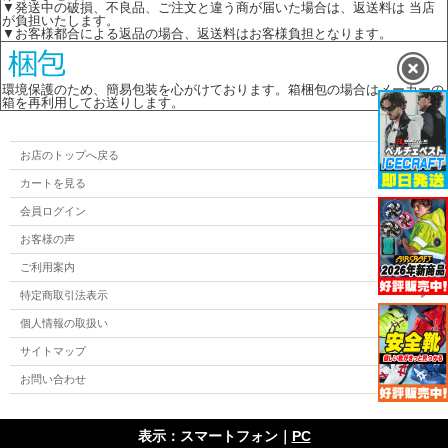
▼発送中の破損、不良品、ご注文と違う商が届いた場合は、返送料は 当店
が負担いたします。
▼お客様都合による返品の場合、返送料はお客様負担となります。
環境保護のため、簡易包装を心がけております。箱梱包の場合はメーカーの
箱を再利用してお送りします。
お店のトップへ戻る
カートを見る
会員ログイン
お客様の声
ご利用案内
特定商取引法表示
個人情報の取扱い
サイトマップ
お問い合わせ
表示：スマートフォン｜
PC