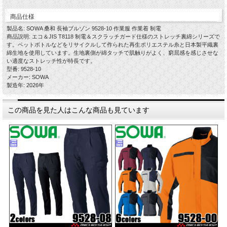
商品仕様
製品名: SOWA 桑和 長袖ブルゾン 9528-10 作業服 作業着 制電
商品説明: エコ＆JIS T8118 制電＆スクラッチガード仕様のストレッチ裏綿シリーズで
す。ペットボトルなどをリサイクルして作られた再生ポリエステル糸と日本製平織裏
綿生地を使用しています。生地裏側が綿タッチで肌触りがよく、窮屈感を感じさせな
い適度なストレッチ性が特長です。
型番: 9528-10
メーカー: SOWA
製造年: 2026年
この商品を見た人はこんな商品も見ています