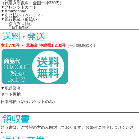
（代引き手数料：全国一律330円）
▼クレジットカード
▼Amazonpay
▼あと払い（ペイディ）
▼銀行振込（前払い）
・ゆうちょ銀行
・PayPay銀行
本土770円 ・ 北海道 沖縄県1,210円
（一部離島除く）
▼配送業者
ヤマト運輸
日本郵便（ゆうパケットのみ）
領収書は、ご希望の方のみ同封しております。お気軽にお申しつけくださ
い。