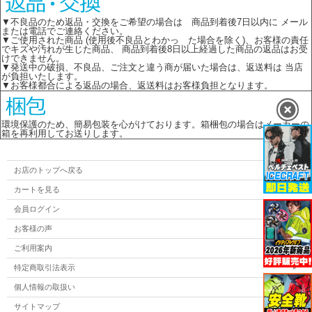
▼不良品のため返品・交換をご希望の場合は 商品到着後7日以内に メール
または電話でご連絡ください。
▼ご使用された商品 (使用後不良品とわかっ た場合を除く)、お客様の責任
でキズや汚れが生じた商品、 商品到着後8日以上経過した商品の返品はお受
けできません。
▼発送中の破損、不良品、ご注文と違う商が届いた場合は、返送料は 当店
が負担いたします。
▼お客様都合による返品の場合、返送料はお客様負担となります。
環境保護のため、簡易包装を心がけております。箱梱包の場合はメーカーの
箱を再利用してお送りします。
お店のトップへ戻る
カートを見る
会員ログイン
お客様の声
ご利用案内
特定商取引法表示
個人情報の取扱い
サイトマップ