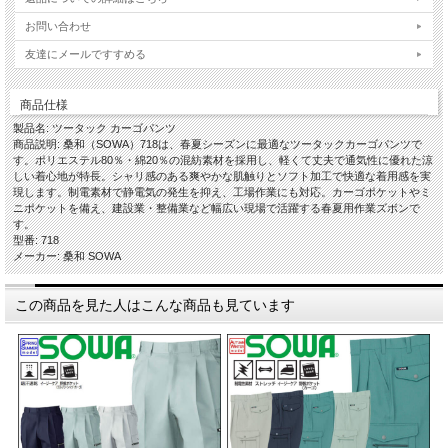
お問い合わせ
友達にメールですすめる
商品仕様
製品名: ツータック カーゴパンツ
商品説明: 桑和（SOWA）718は、春夏シーズンに最適なツータックカーゴパンツで
す。ポリエステル80％・綿20％の混紡素材を採用し、軽くて丈夫で通気性に優れた涼
しい着心地が特長。シャリ感のある爽やかな肌触りとソフト加工で快適な着用感を実
現します。制電素材で静電気の発生を抑え、工場作業にも対応。カーゴポケットやミ
ニポケットを備え、建設業・整備業など幅広い現場で活躍する春夏用作業ズボンで
す。
型番: 718
メーカー: 桑和 SOWA
この商品を見た人はこんな商品も見ています