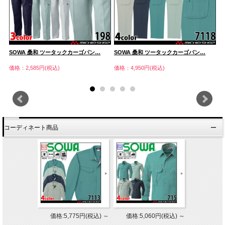
SOWA 桑和 ツータックカーゴパン…
SOWA 桑和 ツータックカーゴパン…
S
価格：2,585円(税込)
価格：4,950円(税込)
価
コーディネート商品
価格:5,775円(税込)
～
価格:5,060円(税込)
～