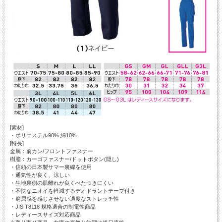
[素材]
・ポリエステル90% 綿10%
[特長]
金属：前カン/フロントファスナー
樹脂：カーゴファスナー/ドットボタン(隠し)
・信頼の日本製サマー裏綿を使用
・通気性が良く、涼しい
・生地裏側の肌離れが良くべたつきにくい
・不快なニオイを軽減するデオドラントテープ付き
・窮屈感を感じさせない適度なストレッチ性
・JIS T8118 規格適合の制電性商品
・レディースサイズ対応商品