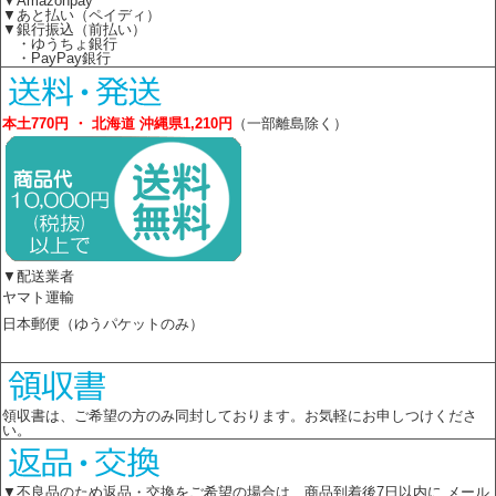
▼Amazonpay
▼あと払い（ペイディ）
▼銀行振込（前払い）
・ゆうちょ銀行
・PayPay銀行
本土770円 ・ 北海道 沖縄県1,210円
（一部離島除く）
▼配送業者
ヤマト運輸
日本郵便（ゆうパケットのみ）
領収書は、ご希望の方のみ同封しております。お気軽にお申しつけくださ
い。
▼不良品のため返品・交換をご希望の場合は 商品到着後7日以内に メール