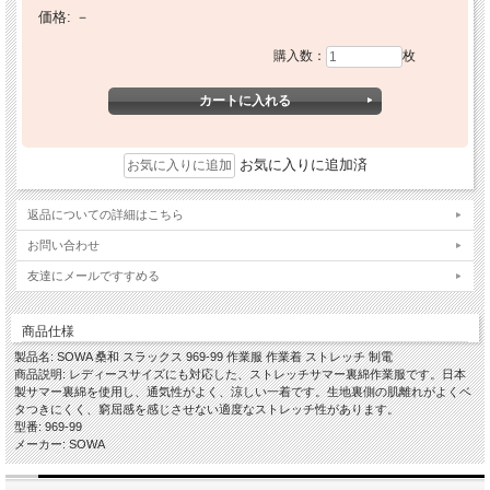
価格:
－
購入数：
枚
お気に入りに追加済
返品についての詳細はこちら
お問い合わせ
友達にメールですすめる
商品仕様
製品名: SOWA 桑和 スラックス 969-99 作業服 作業着 ストレッチ 制電
商品説明: レディースサイズにも対応した、ストレッチサマー裏綿作業服です。日本
製サマー裏綿を使用し、通気性がよく、涼しい一着です。生地裏側の肌離れがよくベ
タつきにくく、窮屈感を感じさせない適度なストレッチ性があります。
型番: 969-99
メーカー: SOWA