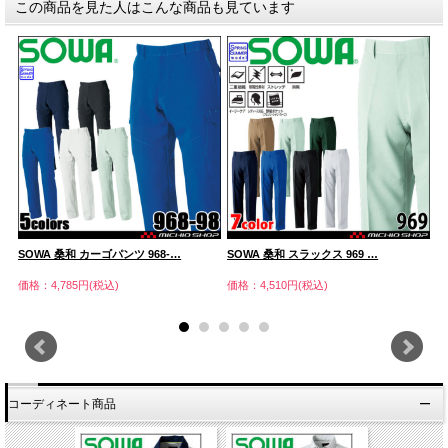
この商品を見た人はこんな商品も見ています
SOWA 桑和 カーゴパンツ 968-…
SOWA 桑和 スラックス 969 …
S
価格：4,785円(税込)
価格：4,510円(税込)
価
コーディネート商品