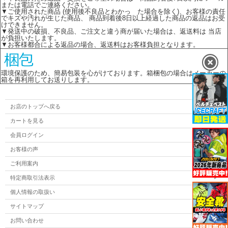
または電話でご連絡ください。
▼ご使用された商品 (使用後不良品とわかっ た場合を除く)、お客様の責任
でキズや汚れが生じた商品、 商品到着後8日以上経過した商品の返品はお受
けできません。
▼発送中の破損、不良品、ご注文と違う商が届いた場合は、返送料は 当店
が負担いたします。
▼お客様都合による返品の場合、返送料はお客様負担となります。
環境保護のため、簡易包装を心がけております。箱梱包の場合はメーカーの
箱を再利用してお送りします。
お店のトップへ戻る
カートを見る
会員ログイン
お客様の声
ご利用案内
特定商取引法表示
個人情報の取扱い
サイトマップ
お問い合わせ