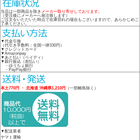
当店は一部商品を除き
メーカー取り寄せしております。
（受注後にメーカーへ発注致します）
ご注文をいただいた時点で在庫切れの場合もございますので、あらかじめご
了承ください。
▼代金引換
（代引き手数料：全国一律330円）
▼クレジットカード
▼Amazonpay
▼あと払い（ペイディ）
▼銀行振込（前払い）
・ゆうちょ銀行
・PayPay銀行
本土770円 ・ 北海道 沖縄県1,210円
（一部離島除く）
▼配送業者
ヤマト運輸