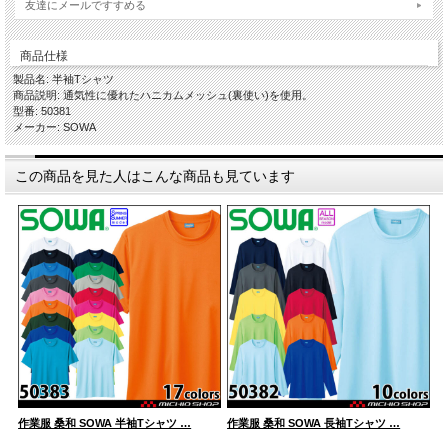
友達にメールですすめる
商品仕様
製品名: 半袖Tシャツ
商品説明: 通気性に優れたハニカムメッシュ(裏使い)を使用。
型番: 50381
メーカー: SOWA
この商品を見た人はこんな商品も見ています
作業服 桑和 SOWA 半袖Tシャツ …
作業服 桑和 SOWA 長袖Tシャツ …
作