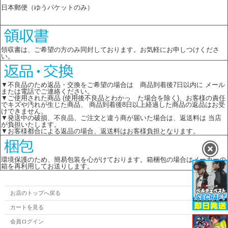
日本郵便（ゆうパケットのみ）
領収書は、ご希望の方のみ同封しております。お気軽にお申しつけくださ
い。
▼不良品のため返品・交換をご希望の場合は 商品到着後7日以内に メール
または電話でご連絡ください。
▼ご使用された商品 (使用後不良品とわかっ た場合を除く)、お客様の責任
でキズや汚れが生じた商品、 商品到着後8日以上経過した商品の返品はお受
けできません。
▼発送中の破損、不良品、ご注文と違う商が届いた場合は、返送料は 当店
が負担いたします。
▼お客様都合による返品の場合、返送料はお客様負担となります。
環境保護のため、簡易包装を心がけております。箱梱包の場合はメーカーの
箱を再利用してお送りします。
お店のトップへ戻る
カートを見る
会員ログイン