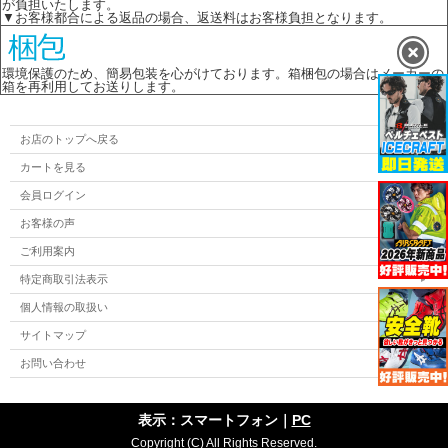
が負担いたします。
▼お客様都合による返品の場合、返送料はお客様負担となります。
環境保護のため、簡易包装を心がけております。箱梱包の場合はメーカーの
箱を再利用してお送りします。
お店のトップへ戻る
カートを見る
会員ログイン
お客様の声
ご利用案内
特定商取引法表示
個人情報の取扱い
サイトマップ
お問い合わせ
表示：スマートフォン｜
PC
Copyright (C) All Rights Reserved.