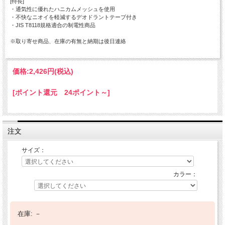
[特長]
・通気性に優れたハニカムメッシュを使用
・不快なニオイを軽減するデオドラントテープ付き
・JIS T8118規格適合の制電性商品
※取り寄せ商品、在庫の有無と納期は後日連絡
価格:
2,426円
(税込)
[ポイント還元 24ポイント～]
注文
サイズ：
カラー：
在庫:
－