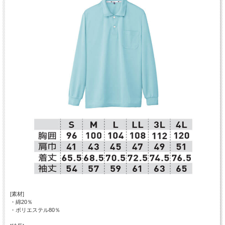
[素材]
・綿20％
・ポリエステル80％