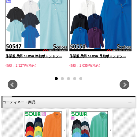
作業服 桑和 SOWA 半袖ポロシャツ…
作業服 桑和 SOWA 長袖ポロシャツ…
作
価格：2,327円(税込)
価格：2,035円(税込)
価
コーディネート商品