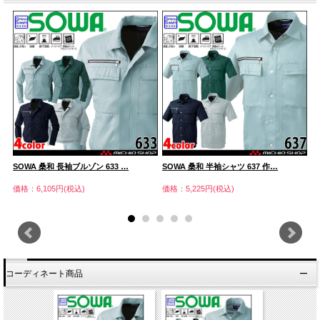
SOWA 桑和 長袖ブルゾン 633 …
SOWA 桑和 半袖シャツ 637 作…
S
価格：6,105円(税込)
価格：5,225円(税込)
価
コーディネート商品