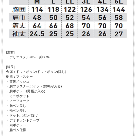
[素材]
・ポリエステル70%・綿30%
[特長]
金属：ドットボタン/ドットボタン(隠し)
樹脂：ファスナー
・背裏メッシュ
・胸ファスナーポケット(野帳が入る)
・胸ポケット(野帳が入る)
・ミニポケット
・ノーフォーク
・胸ペン差し
・袖ペン差し
・ドットボタン(隠し)
・デオドラントテープ
・内ポケット
・脇ゴム仕様