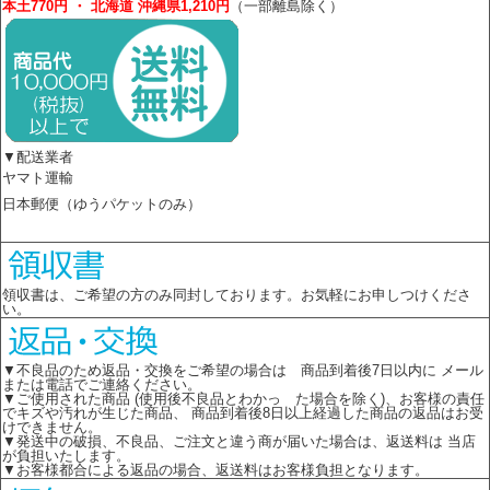
本土770円 ・ 北海道 沖縄県1,210円
（一部離島除く）
▼配送業者
ヤマト運輸
日本郵便（ゆうパケットのみ）
領収書は、ご希望の方のみ同封しております。お気軽にお申しつけくださ
い。
▼不良品のため返品・交換をご希望の場合は 商品到着後7日以内に メール
または電話でご連絡ください。
▼ご使用された商品 (使用後不良品とわかっ た場合を除く)、お客様の責任
でキズや汚れが生じた商品、 商品到着後8日以上経過した商品の返品はお受
けできません。
▼発送中の破損、不良品、ご注文と違う商が届いた場合は、返送料は 当店
が負担いたします。
▼お客様都合による返品の場合、返送料はお客様負担となります。