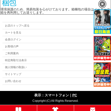
環境保護のため、簡易包装を心がけております。箱梱包の場合はメーカーの
箱を再利用してお送りします。
お店のトップへ戻る
カートを見る
会員ログイン
お客様の声
ご利用案内
特定商取引法表示
個人情報の取扱い
サイトマップ
お問い合わせ
表示：スマートフォン｜
PC
Copyright (C) All Rights Reserved.