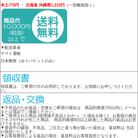
本土770円 ・ 北海道 沖縄県1,210円
（一部離島除く）
▼配送業者
ヤマト運輸
日本郵便（ゆうパケットのみ）
領収書は、ご希望の方のみ同封しております。お気軽にお申しつけくださ
い。
▼不良品のため返品・交換をご希望の場合は 商品到着後7日以内に メール
または電話でご連絡ください。
▼ご使用された商品 (使用後不良品とわかっ た場合を除く)、お客様の責任
でキズや汚れが生じた商品、 商品到着後8日以上経過した商品の返品はお受
けできません。
▼発送中の破損、不良品、ご注文と違う商が届いた場合は、返送料は 当店
が負担いたします。
▼お客様都合による返品の場合、返送料はお客様負担となります。