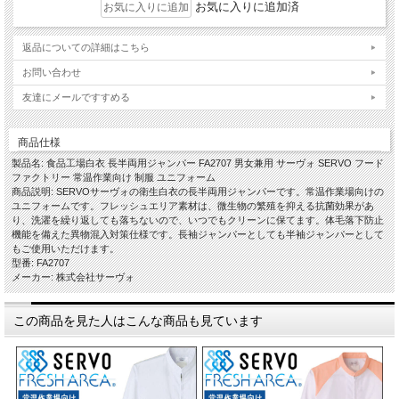
お気に入りに追加済
返品についての詳細はこちら
お問い合わせ
友達にメールですすめる
商品仕様
製品名: 食品工場白衣 長半両用ジャンパー FA2707 男女兼用 サーヴォ SERVO フード
ファクトリー 常温作業向け 制服 ユニフォーム
商品説明: SERVOサーヴォの衛生白衣の長半両用ジャンパーです。常温作業場向けの
ユニフォームです。フレッシュエリア素材は、微生物の繁殖を抑える抗菌効果があ
り、洗濯を繰り返しても落ちないので、いつでもクリーンに保てます。体毛落下防止
機能を備えた異物混入対策仕様です。長袖ジャンパーとしても半袖ジャンパーとして
もご使用いただけます。
型番: FA2707
メーカー: 株式会社サーヴォ
この商品を見た人はこんな商品も見ています