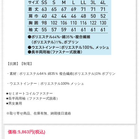
【抗菌】【制電】
・素材 : ポリエステル64％ 綿35％ 複合繊維(ポリエステル)1% ポプリン
・ウエストインナー：ポリエステル100% メッシュ
■セミオートコイルファスナー
■長半両用袖（ファスナー式脱着）
■男女兼用
※取り寄せ商品、在庫有無、納期後日連絡
価格:
5,863円
(税込)