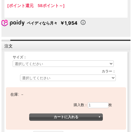
[ポイント還元 58ポイント～]
￥1,954
ペイディなら月々
注文
サイズ：
カラー：
在庫:
－
購入数：
枚