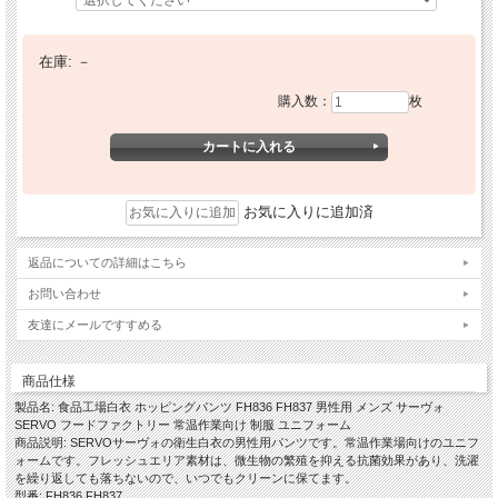
在庫:
－
購入数：
枚
お気に入りに追加済
返品についての詳細はこちら
お問い合わせ
友達にメールですすめる
商品仕様
製品名: 食品工場白衣 ホッピングパンツ FH836 FH837 男性用 メンズ サーヴォ
SERVO フードファクトリー 常温作業向け 制服 ユニフォーム
商品説明: SERVOサーヴォの衛生白衣の男性用パンツです。常温作業場向けのユニフ
ォームです。フレッシュエリア素材は、微生物の繁殖を抑える抗菌効果があり、洗濯
を繰り返しても落ちないので、いつでもクリーンに保てます。
型番: FH836 FH837