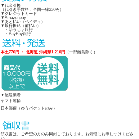
▼代金引換
（代引き手数料：全国一律330円）
▼クレジットカード
▼Amazonpay
▼あと払い（ペイディ）
▼銀行振込（前払い）
・ゆうちょ銀行
・PayPay銀行
本土770円 ・ 北海道 沖縄県1,210円
（一部離島除く）
▼配送業者
ヤマト運輸
日本郵便（ゆうパケットのみ）
領収書は、ご希望の方のみ同封しております。お気軽にお申しつけくださ
い。