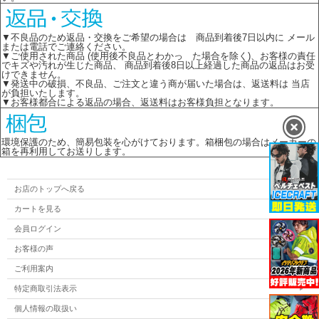
▼不良品のため返品・交換をご希望の場合は 商品到着後7日以内に メール
または電話でご連絡ください。
▼ご使用された商品 (使用後不良品とわかっ た場合を除く)、お客様の責任
でキズや汚れが生じた商品、 商品到着後8日以上経過した商品の返品はお受
けできません。
▼発送中の破損、不良品、ご注文と違う商が届いた場合は、返送料は 当店
が負担いたします。
▼お客様都合による返品の場合、返送料はお客様負担となります。
環境保護のため、簡易包装を心がけております。箱梱包の場合はメーカーの
箱を再利用してお送りします。
お店のトップへ戻る
カートを見る
会員ログイン
お客様の声
ご利用案内
特定商取引法表示
個人情報の取扱い