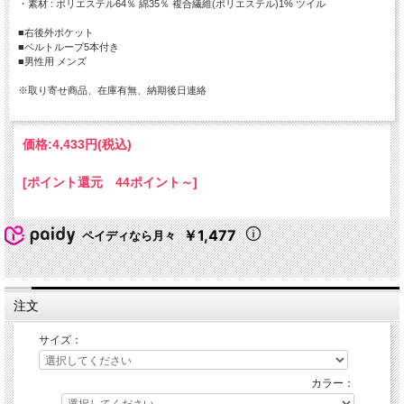
・素材 : ポリエステル64％ 綿35％ 複合繊維(ポリエステル)1% ツイル
■右後外ポケット
■ベルトループ5本付き
■男性用 メンズ
※取り寄せ商品、在庫有無、納期後日連絡
価格:
4,433円
(税込)
[ポイント還元 44ポイント～]
￥1,477
ペイディなら月々
注文
サイズ：
カラー：