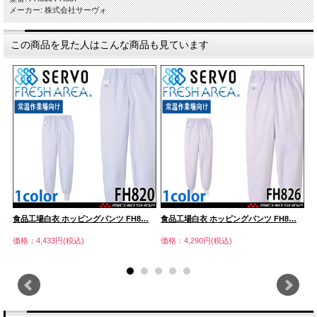
メーカー: 株式会社サーヴォ
この商品を見た人はこんな商品も見ています
…
食品工場白衣 ホッピングパンツ FH8…
食品工場白衣 ホッピングパンツ FH8…
食
価格：4,433円(税込)
価格：4,290円(税込)
価