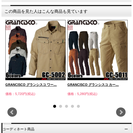
この商品を見た人はこんな商品も見ています
GRANCISCO グランシスコ ワー…
GRANCISCO グランシスコ カー…
G
価格：5,720円(税込)
価格：5,280円(税込)
価
コーディネート商品