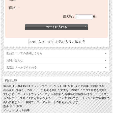
価格:
－
購入数：
枚
お気に入りに追加済
返品についての詳細はこちら
お問い合わせ
友達にメールですすめる
商品仕様
製品名: GRANCISCO グランシスコ ジャケット GC-5000 タカヤ商事 作業服 秋冬
商品説明: 肌ざわりの良いピーチ起毛を施した丈夫な日本製チノクロス素材を使用し
ています。ガーメントウォッシュによる着慣れた着用感と防縮性が特長。3Sサイズか
らのレディースサイズにも対応のダイバーシティモデルです。 クラシカルで実用性の
高い多彩なカラー展開で、コーディネートの幅も広がります。
型番: GC-5000
メーカー: タカヤ商事