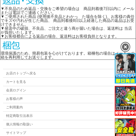
▼不良品のため返品・交換をご希望の場合は 商品到着後7日以内に メール
または電話でご連絡ください。
▼ご使用された商品 (使用後不良品とわかっ た場合を除く)、お客様の責任
でキズや汚れが生じた商品、 商品到着後8日以上経過した商品の返品はお受
けできません。
▼発送中の破損、不良品、ご注文と違う商が届いた場合は、返送料は 当店
が負担いたします。
▼お客様都合による返品の場合、返送料はお客様負担となります。
環境保護のため、簡易包装を心がけております。箱梱包の場合はメーカーの
箱を再利用してお送りします。
お店のトップへ戻る
カートを見る
会員ログイン
お客様の声
ご利用案内
特定商取引法表示
個人情報の取扱い
サイトマップ