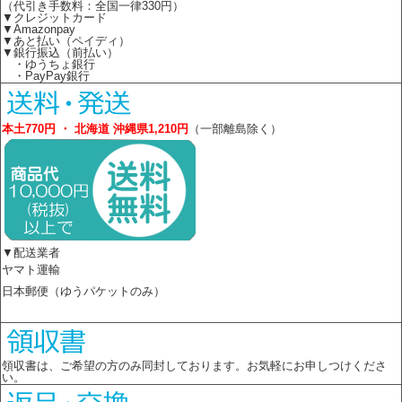
（代引き手数料：全国一律330円）
▼クレジットカード
▼Amazonpay
▼あと払い（ペイディ）
▼銀行振込（前払い）
・ゆうちょ銀行
・PayPay銀行
本土770円 ・ 北海道 沖縄県1,210円
（一部離島除く）
▼配送業者
ヤマト運輸
日本郵便（ゆうパケットのみ）
領収書は、ご希望の方のみ同封しております。お気軽にお申しつけくださ
い。