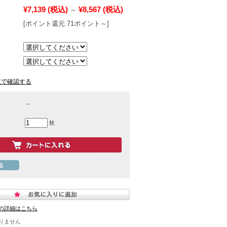
¥7,139
(税込)
¥8,567
(税込)
～
[ポイント還元 71ポイント～]
覧で確認する
－
枚
の詳細はこちら
りません