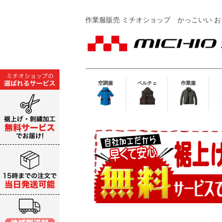
作業服販売 ミチオショップ
かっこいい お
空調服
ペルチェ
作業服