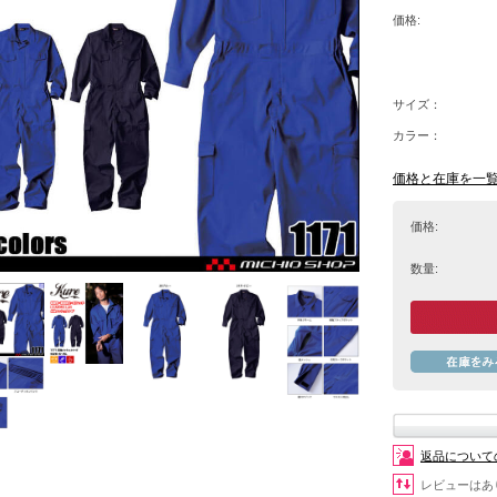
価格:
サイズ：
カラー：
価格と在庫を一
価格:
数量:
返品について
レビューはあ