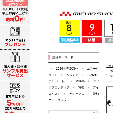
注目キーワード
作業
2026年春夏新作
エアーク
つ
ラフト
ペルチェ
2026年モ
つ
デル バートル
PUMA
アイ
ズフロンティア
寅壱
アイ
スベスト
アシックス
即納
エアークラフト