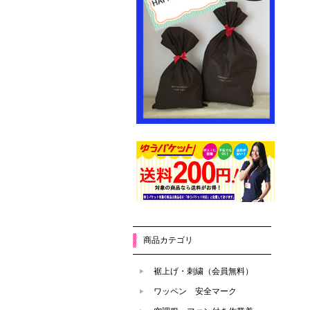
商品カテゴリ
裾上げ・刺繍（会員無料）
ワッペン 安全マーク