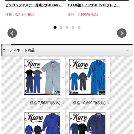
ビスロンファスナー長袖ツナギ 6605…
CAT半袖チノツナギ 2530 クレヒ…
長
価格：8,349円(税込)
価格：8,168円(税込)
価
コーディネート商品
価格:7,563円(税込)
～
価格:10,890円(税込)
～