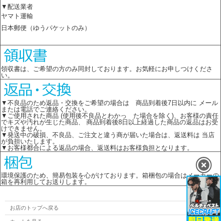
▼配送業者
ヤマト運輸
日本郵便（ゆうパケットのみ）
領収書は、ご希望の方のみ同封しております。お気軽にお申しつけくださ
い。
▼不良品のため返品・交換をご希望の場合は 商品到着後7日以内に メール
または電話でご連絡ください。
▼ご使用された商品 (使用後不良品とわかっ た場合を除く)、お客様の責任
でキズや汚れが生じた商品、 商品到着後8日以上経過した商品の返品はお受
けできません。
▼発送中の破損、不良品、ご注文と違う商が届いた場合は、返送料は 当店
が負担いたします。
▼お客様都合による返品の場合、返送料はお客様負担となります。
環境保護のため、簡易包装を心がけております。箱梱包の場合はメーカーの
箱を再利用してお送りします。
お店のトップへ戻る