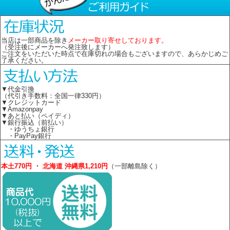
当店は一部商品を除き
メーカー取り寄せしております。
（受注後にメーカーへ発注致します）
ご注文をいただいた時点で在庫切れの場合もございますので、あらかじめご
了承ください。
▼代金引換
（代引き手数料：全国一律330円）
▼クレジットカード
▼Amazonpay
▼あと払い（ペイディ）
▼銀行振込（前払い）
・ゆうちょ銀行
・PayPay銀行
本土770円 ・ 北海道 沖縄県1,210円
（一部離島除く）