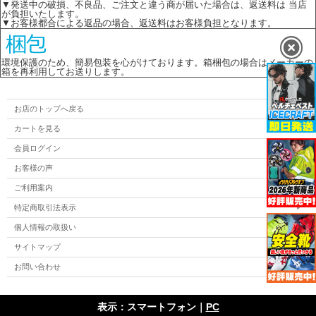
▼発送中の破損、不良品、ご注文と違う商が届いた場合は、返送料は 当店
が負担いたします。
▼お客様都合による返品の場合、返送料はお客様負担となります。
環境保護のため、簡易包装を心がけております。箱梱包の場合はメーカーの
箱を再利用してお送りします。
お店のトップへ戻る
カートを見る
会員ログイン
お客様の声
ご利用案内
特定商取引法表示
個人情報の取扱い
サイトマップ
お問い合わせ
表示：スマートフォン｜
PC