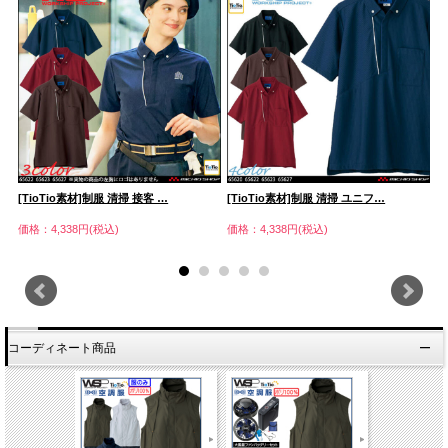
[TioTio素材]制服 清掃 接客 …
[TioTio素材]制服 清掃 ユニフ…
[
価格：4,338円(税込)
価格：4,338円(税込)
価
コーディネート商品