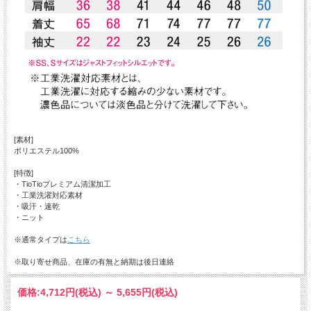
[素材]
ポリエステル100%
[特徴]
・TioTioプレミアム清潔加工
・工業洗濯対応素材
・吸汗・速乾
・ニット
※通常タイプは
こちら
※取り寄せ商品、在庫の有無と納期は後日連絡
価格:
4,712円
(税込)
～
5,655円
(税込)