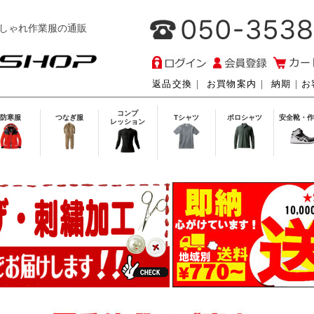
しゃれ作業服の通販
返品交換
｜
お買物案内
｜
納期
｜
お
コンプ
防寒服
つなぎ服
Tシャツ
ポロシャツ
安全靴・作
レッション