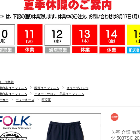
服・作業着
療白衣ユニフォ―ム
医療ユニフォ―ム
スクラブパンツ
療白衣ユニフォ―ム
エステ・サロン・美容ユニフォ―ム
ーカー
ディッキーズ
医療系
医療 介護 看護
ツ 5037SC 