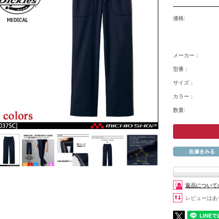
価格:
メーカー：
型番：
サイズ：
カラー：
数量:
返品について
レビューはあ