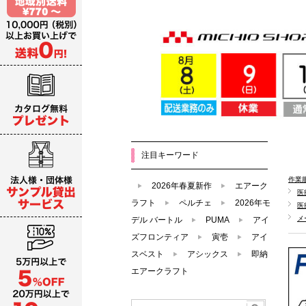
注目キーワード
作業
2026年春夏新作
エアーク
医
ラフト
ペルチェ
2026年モ
医
メ
デル バートル
PUMA
アイ
ズフロンティア
寅壱
アイ
スベスト
アシックス
即納
エアークラフト