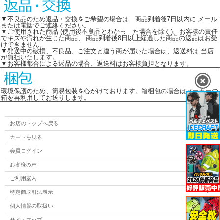
▼不良品のため返品・交換をご希望の場合は 商品到着後7日以内に メール
または電話でご連絡ください。
▼ご使用された商品 (使用後不良品とわかっ た場合を除く)、お客様の責任
でキズや汚れが生じた商品、 商品到着後8日以上経過した商品の返品はお受
けできません。
▼発送中の破損、不良品、ご注文と違う商が届いた場合は、返送料は 当店
が負担いたします。
▼お客様都合による返品の場合、返送料はお客様負担となります。
環境保護のため、簡易包装を心がけております。箱梱包の場合はメーカーの
箱を再利用してお送りします。
お店のトップへ戻る
カートを見る
会員ログイン
お客様の声
ご利用案内
特定商取引法表示
個人情報の取扱い
サイトマップ