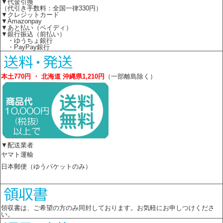
▼代金引換
（代引き手数料：全国一律330円）
▼クレジットカード
▼Amazonpay
▼あと払い（ペイディ）
▼銀行振込（前払い）
・ゆうちょ銀行
・PayPay銀行
本土770円 ・ 北海道 沖縄県1,210円
（一部離島除く）
▼配送業者
ヤマト運輸
日本郵便（ゆうパケットのみ）
領収書は、ご希望の方のみ同封しております。お気軽にお申しつけくださ
い。