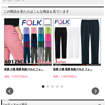
この商品を見た人はこんな商品も見ています
医療 介護 看護 制服 FOLK フォ…
医療 介護 看護 制服 FOLK フォ…
P
価格：4,081円(税込)
価格：5,390円(税込)
価
コーディネート商品