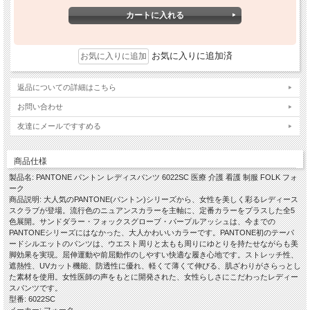
お気に入りに追加済
返品についての詳細はこちら
お問い合わせ
友達にメールですすめる
商品仕様
製品名: PANTONE パントン レディスパンツ 6022SC 医療 介護 看護 制服 FOLK フォ
ーク
商品説明: 大人気のPANTONE(パントン)シリーズから、女性を美しく彩るレディース
スクラブが登場。流行色のニュアンスカラーを主軸に、定番カラーをプラスした全5
色展開。サンドダラー・フォックスグローブ・パープルアッシュは、今までの
PANTONEシリーズにはなかった、大人かわいいカラーです。PANTONE初のテーパ
ードシルエットのパンツは、ウエスト周りと太もも周りにゆとりを持たせながらも美
脚効果を実現。屈伸運動や前屈動作のしやすい快適な履き心地です。ストレッチ性、
遮熱性、UVカット機能、防透性に優れ、軽くて薄くて伸びる、肌ざわりがさらっとし
た素材を使用。女性医師の声をもとに開発された、女性らしさにこだわったレディー
スパンツです。
型番: 6022SC
メーカー: フォーク