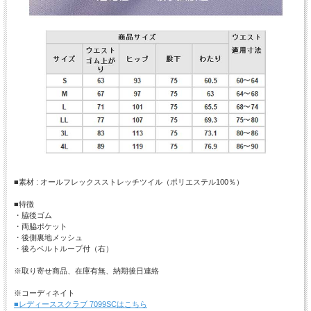
■素材 : オールフレックスストレッチツイル（ポリエステル100％）
■特徴
・脇後ゴム
・両脇ポケット
・後側裏地メッシュ
・後ろベルトループ付（右）
※取り寄せ商品、在庫有無、納期後日連絡
※コーディネイト
■レディーススクラブ 7099SCはこちら