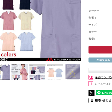
メーカー：
型番：
サイズ：
カラー：
数量:
返品について
レビューはあ