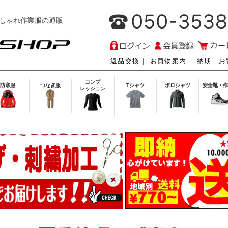
しゃれ作業服の通販
返品交換
｜
お買物案内
｜
納期
｜
お
コンプ
防寒服
つなぎ服
Tシャツ
ポロシャツ
安全靴・作
レッション