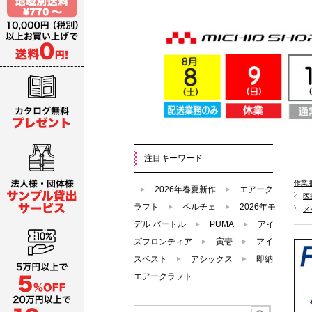
注目キーワード
作業
2026年春夏新作
エアーク
医
ラフト
ペルチェ
2026年モ
メ
デル バートル
PUMA
アイ
ズフロンティア
寅壱
アイ
スベスト
アシックス
即納
エアークラフト