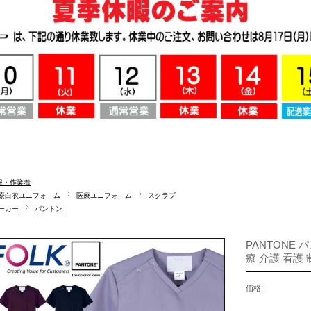
服・作業着
療白衣ユニフォ―ム
医療ユニフォ―ム
スクラブ
ーカー
パントン
PANTONE 
療 介護 看護 
価格: