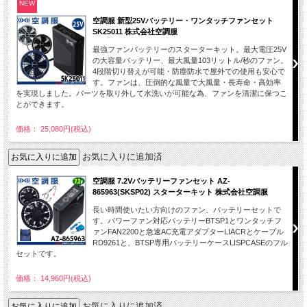
NEW
空調服 新型25Vバッテリー・ワンタッチファンセット
SK25011 株式会社空調服
最強ファンバッテリーのスターターキット。最大電圧25V
の大容量バッテリー、最大風量103リットル/秒のファン。
4段階切り替えが可能・防塵防水で屋外での使用も安心で
す。ファンは、圧倒的な風量で大風量・長寿命・高効率
を実現しました。パーツを取り外して水洗いが可能な為、ファンを清潔に保つこ
とができます。
価格： 25,080円(税込)
お気に入りに追加済
空調服 7.2Vバッテリーファンセット AZ-
865963(SKSP02) スターターキット 株式会社空調服
長い時間使いたい方向けのファン、バッテリーセットで
す。パワーファン対応バッテリーBTSP1とワンタッチフ
ァンFAN2200と急速AC充電アダプターLIACRとケーブル
RD9261と、BTSP専用バッテリーケースLISPCASEのフル
セットです。
価格： 14,960円(税込)
お気に入りに追加済