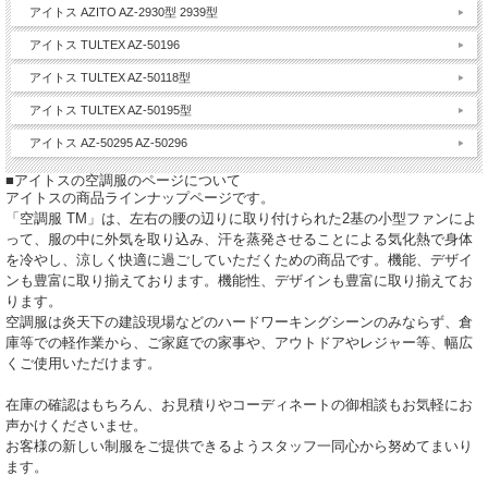
アイトス AZITO AZ-2930型 2939型
アイトス TULTEX AZ-50196
アイトス TULTEX AZ-50118型
アイトス TULTEX AZ-50195型
アイトス AZ-50295 AZ-50296
■アイトスの空調服のページについて
アイトスの商品ラインナップページです。
「空調服 TM」は、左右の腰の辺りに取り付けられた2基の小型ファンによ
って、服の中に外気を取り込み、汗を蒸発させることによる気化熱で身体
を冷やし、涼しく快適に過ごしていただくための商品です。機能、デザイ
ンも豊富に取り揃えております。機能性、デザインも豊富に取り揃えてお
ります。
空調服は炎天下の建設現場などのハードワーキングシーンのみならず、倉
庫等での軽作業から、ご家庭での家事や、アウトドアやレジャー等、幅広
くご使用いただけます。
在庫の確認はもちろん、お見積りやコーディネートの御相談もお気軽にお
声かけくださいませ。
お客様の新しい制服をご提供できるようスタッフ一同心から努めてまいり
ます。