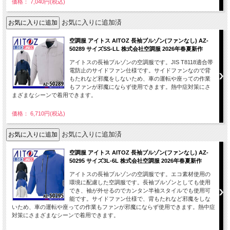
価格： 7,040円(税込)
お気に入りに追加済
空調服 アイトス AITOZ 長袖ブルゾン(ファンなし) AZ-
50289 サイズSS-LL 株式会社空調服 2026年春夏新作
アイトスの長袖ブルゾンの空調服です。JIS T8118適合帯
電防止のサイドファン仕様です。サイドファンなので背
もたれなど邪魔をしないため、車の運転や座っての作業
もファンが邪魔にならず使用できます。熱中症対策にさ
まざまなシーンで着用できます。
価格： 6,710円(税込)
お気に入りに追加済
空調服 アイトス AITOZ 長袖ブルゾン(ファンなし) AZ-
50295 サイズ3L-6L 株式会社空調服 2026年春夏新作
アイトスの長袖ブルゾンの空調服です。エコ素材使用の
環境に配慮した空調服です。長袖ブルゾンとしても使用
でき、袖が外せるのでカンタン半袖スタイルでも使用可
能です。サイドファン仕様で、背もたれなど邪魔をしな
いため、車の運転や座っての作業もファンが邪魔にならず使用できます。熱中症
対策にさまざまなシーンで着用できます。