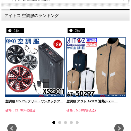
アイトス 空調服のランキング
1位
2位
空調服 18Vバッテリー・ワンタッチフ…
空調服 アジト AZITO 遮熱シェー…
[
価格：21,780円(税込)
価格：5,610円(税込)
価