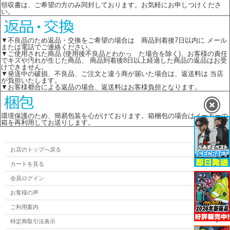
領収書は、ご希望の方のみ同封しております。お気軽にお申しつけくださ
い。
▼不良品のため返品・交換をご希望の場合は 商品到着後7日以内に メール
または電話でご連絡ください。
▼ご使用された商品 (使用後不良品とわかっ た場合を除く)、お客様の責任
でキズや汚れが生じた商品、 商品到着後8日以上経過した商品の返品はお受
けできません。
▼発送中の破損、不良品、ご注文と違う商が届いた場合は、返送料は 当店
が負担いたします。
▼お客様都合による返品の場合、返送料はお客様負担となります。
環境保護のため、簡易包装を心がけております。箱梱包の場合はメーカーの
箱を再利用してお送りします。
お店のトップへ戻る
カートを見る
会員ログイン
お客様の声
ご利用案内
特定商取引法表示