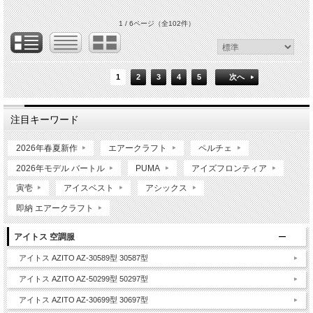
1 / 6ページ
（全102件）
1
2
3
4
5
次へ
注目キーワード
2026年春夏新作
エアークラフト
ペルチェ
2026年モデル バートル
PUMA
アイズフロンティア
寅壱
アイスベスト
アシックス
即納 エアークラフト
アイトス 空調服
アイトス AZITO AZ-30589型 30587型
アイトス AZITO AZ-50299型 50297型
アイトス AZITO AZ-30699型 30697型