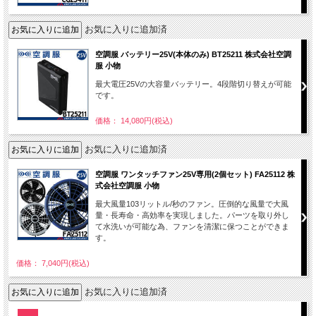
お気に入りに追加済
空調服 バッテリー25V(本体のみ) BT25211 株式会社空調
服 小物
最大電圧25Vの大容量バッテリー。4段階切り替えが可能
です。
価格： 14,080円(税込)
お気に入りに追加済
空調服 ワンタッチファン25V専用(2個セット) FA25112 株
式会社空調服 小物
最大風量103リットル/秒のファン。圧倒的な風量で大風
量・長寿命・高効率を実現しました。パーツを取り外し
て水洗いが可能な為、ファンを清潔に保つことができま
す。
価格： 7,040円(税込)
お気に入りに追加済