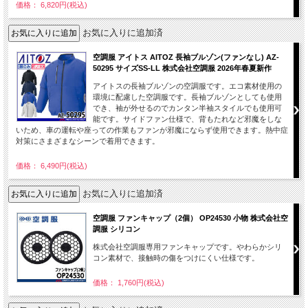
価格： 6,820円(税込)
お気に入りに追加済
空調服 アイトス AITOZ 長袖ブルゾン(ファンなし) AZ-
50295 サイズSS-LL 株式会社空調服 2026年春夏新作
アイトスの長袖ブルゾンの空調服です。エコ素材使用の
環境に配慮した空調服です。長袖ブルゾンとしても使用
でき、袖が外せるのでカンタン半袖スタイルでも使用可
能です。サイドファン仕様で、背もたれなど邪魔をしな
いため、車の運転や座っての作業もファンが邪魔にならず使用できます。熱中症
対策にさまざまなシーンで着用できます。
価格： 6,490円(税込)
お気に入りに追加済
空調服 ファンキャップ（2個） OP24530 小物 株式会社空
調服 シリコン
株式会社空調服専用ファンキャップです。やわらかシリ
コン素材で、接触時の傷をつけにくい仕様です。
価格： 1,760円(税込)