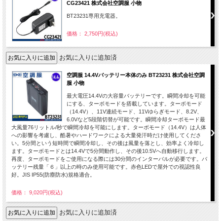
CG23421 株式会社空調服 小物
BT23231専用充電器。
価格： 2,750円(税込)
お気に入りに追加済
空調服 14.4Vバッテリー本体のみ BT23231 株式会社空調
服 小物
最大電圧14.4Vの大容量バッテリーです。瞬間冷却を可能
にする、ターボモードを搭載しています。ターボモード
（14.4V）、11V連続モード、11Vゆらぎモード、8.2V、
6.0Vなど5段階切替が可能です。瞬間冷却ターボモード最
大風量76リットル/秒で瞬間冷却を可能にします。ターボモード（14.4V）は人体
への影響を考慮し、酷暑やハードワークによる大量発汗時だけ使用してくださ
い。5分間という短時間で瞬間冷却し、その後は風量を落とし、効率よく冷却し
ます。ターボモードとは14.4Vで5分間動作し、その後10.5Vへ自動移行します。
再度、ターボモードをご使用になる際には30分間のインターバルが必要です。バ
ッテリー残量「６」以上の時のみ使用可能です。赤色LEDで屋外での視認性良
好。JIS IP55(防塵防水)規格適合。
価格： 9,020円(税込)
お気に入りに追加済