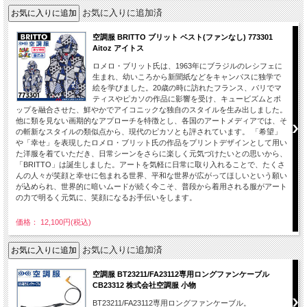
お気に入りに追加済
空調服 BRITTO ブリット ベスト(ファンなし) 773301
Aitoz アイトス
ロメロ・ブリット氏は、1963年にブラジルのレシフェに
生まれ、幼いころから新聞紙などをキャンパスに独学で
絵を学びました。20歳の時に訪れたフランス、パリでマ
ティスやピカソの作品に影響を受け、キュービズムとポ
ップを融合させた、鮮やかでアイコニックな独自のスタイルを生み出しました。
他に類を見ない画期的なアプローチを特徴とし、各国のアートメディアでは、そ
の斬新なスタイルの類似点から、現代のピカソとも評されています。 「希望」
や「幸せ」を表現したロメロ・ブリット氏の作品をプリントデザインとして用い
た洋服を着ていただき、日常シーンをさらに楽しく元気づけたいとの思いから、
「BRITTO」は誕生しました。アートを気軽に日常に取り入れることで、たくさ
んの人々が笑顔と幸せに包まれる世界、平和な世界が広がってほしいという願い
が込められ、世界的に暗いムードが続く今こそ、普段から着用される服がアート
の力で明るく元気に、笑顔になるお手伝いをします。
価格： 12,100円(税込)
お気に入りに追加済
空調服 BT23211/FA23112専用ロングファンケーブル
CB23312 株式会社空調服 小物
BT23211/FA23112専用ロングファンケーブル。