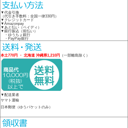
▼代金引換
（代引き手数料：全国一律330円）
▼クレジットカード
▼Amazonpay
▼あと払い（ペイディ）
▼銀行振込（前払い）
・ゆうちょ銀行
・PayPay銀行
本土770円 ・ 北海道 沖縄県1,210円
（一部離島除く）
▼配送業者
ヤマト運輸
日本郵便（ゆうパケットのみ）