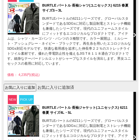
BURTLE バートル 長袖シャツ(ユニセックス) 6215 春夏
サイズS～3L
BURTLEバートルの6211シリーズです。グローバルスタ
ンダードであるSDGsに対応し製品制電とストレッチ機能
も兼備したシリーズです。現代のユニフォームスタイル
にフィットするエコロジカルなプロダクトです。アイテ
ムは、シャツ・カーゴパンツ・パンツの３種類です。カラー展開は、ミルシー
ト・アッシュグレー・ネイビー・ブラックです。再生糸を用いたエコロジカルな
SDGs対応モデルです。快適な着用感を追求した伸長率２２％のストレッチライ
トツイル素材です。優れた帯電防止性を備えるJIS T８１１８適合プロダクトで
す。細身なテーパードシルエットがシャープなスタイルを演出します。男女ユニ
セックスの着用に対応しています。
価格： 4,235円(税込)
お気に入りに追加済
NEW
PICK UP
BURTLE バートル 長袖ジャケット(ユニセックス) 6211
春夏 サイズ4L・5L
BURTLEバートルの6211シリーズです。グローバルスタ
ンダードであるSDGsに対応し製品制電とストレッチ機能
も兼備したシリーズです。現代のユニフォームスタイル
にフィットするエコロジカルなプロダクトです。アイテ