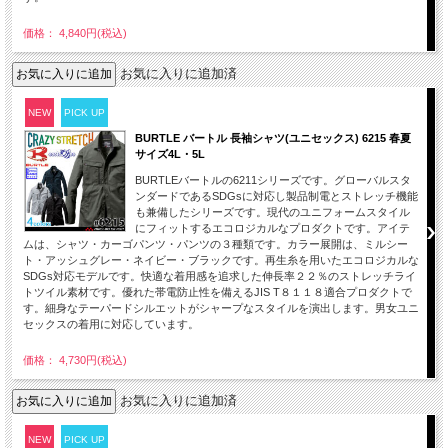
価格： 4,840円(税込)
お気に入りに追加済
NEW
PICK UP
BURTLE バートル 長袖シャツ(ユニセックス) 6215 春夏
サイズ4L・5L
BURTLEバートルの6211シリーズです。グローバルスタ
ンダードであるSDGsに対応し製品制電とストレッチ機能
も兼備したシリーズです。現代のユニフォームスタイル
にフィットするエコロジカルなプロダクトです。アイテ
ムは、シャツ・カーゴパンツ・パンツの３種類です。カラー展開は、ミルシー
ト・アッシュグレー・ネイビー・ブラックです。再生糸を用いたエコロジカルな
SDGs対応モデルです。快適な着用感を追求した伸長率２２％のストレッチライ
トツイル素材です。優れた帯電防止性を備えるJIS T８１１８適合プロダクトで
す。細身なテーパードシルエットがシャープなスタイルを演出します。男女ユニ
セックスの着用に対応しています。
価格： 4,730円(税込)
お気に入りに追加済
NEW
PICK UP