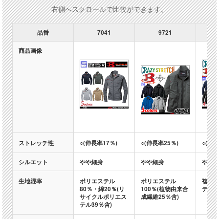
右側へスクロールで比較ができます。
品番
7041
9721
商品画像
ストレッチ性
○(伸長率17％)
○(伸長率25％)
○(伸長
シルエット
やや細身
やや細身
やや
生地混率
ポリエステル
ポリエステル
複合繊
80％・綿20％(リ
100％(植物由来合
テル)1
サイクルポリエス
成繊維25％含)
テル39％含)