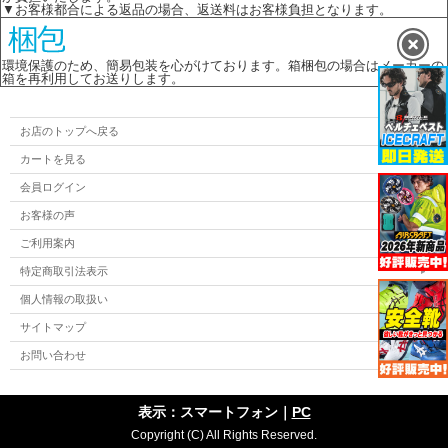
▼お客様都合による返品の場合、返送料はお客様負担となります。
環境保護のため、簡易包装を心がけております。箱梱包の場合はメーカーの
箱を再利用してお送りします。
お店のトップへ戻る
カートを見る
会員ログイン
お客様の声
ご利用案内
特定商取引法表示
個人情報の取扱い
サイトマップ
お問い合わせ
表示：スマートフォン｜
PC
Copyright (C) All Rights Reserved.