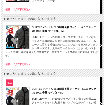
応ユニフォームです。
価格： 4,653円(税込)
お気に入りに追加済
BURTLE バートル エコ制電長袖ジャケット(ユニセック
ス) 1901 春夏 サイズ4L・5L
BURTLEバートルの1901シリーズです。スポーティなル
ックスと高機能素材が魅力の現代の多様なユニフォ―ム
ニーズに応える植物由来のエコロジカルなSDGsプロダク
トシリーズです。夏場のワークシーンにふさわしいスト
レッチや吸汗速乾を備えた作業服です。男女ユニセックスの着用に対応していま
す。
価格： 5,170円(税込)
お気に入りに追加済
NEW
BURTLE バートル エコ制電長袖ジャケット(ユニセック
ス) 1901 春夏 サイズS～3L
BURTLEバートルの1901シリーズです。様々な企業ユニ
フォームスタイルに対応するシンプルなルックスと、軽