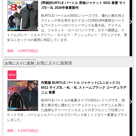
[即納]BURTLE バートル 長袖ジャケット 5031 春夏 サイ
ズS～3L 2026年春夏新作
BURTLEバートルの5031シリーズです。優れた耐久性と
ストレッチ性を有するナイロンCORDURA素材がハード
なワークシーンのパフォーマンスを最大化。アイテム
は、ジャケット・カーゴパンツです。カラー展開は、ス
トームグレー・ミルスグリーン・ネイビー・アッシュグレー・ブラックです。男
女ユニセックスの着用に対応しています。
価格： 4,895円(税込)
お気に入りに追加済
NEW
作業服 BURTLE バートル ジャケット(ユニセックス)
5011 サイズ3L・4L・5L ストームブラック コーデュラデ
ニム 春夏
BURTLEバートルの春夏タイプの5011シリーズです。強
度と耐久性に優れたコーデュラストレッチデニムを用い
た細身なテーパードシルエットのダブルジップ仕様ジャ
ケットです。バートルミルスペックロゴでバランス良くミリタリー要素をプラス
しました。
価格： 6,435円(税込)