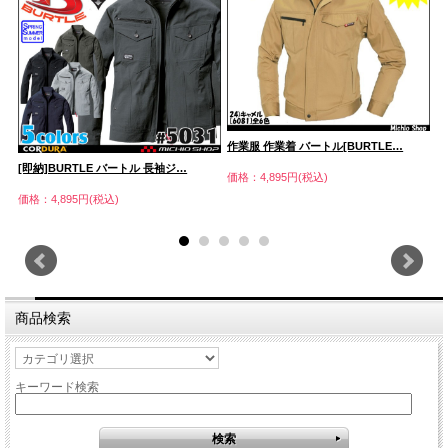
作業服 作業着 バートル[BURTLE…
[即納]BURTLE バートル 長袖ジ…
[
価格：4,895円(税込)
価格：4,895円(税込)
価
商品検索
キーワード検索