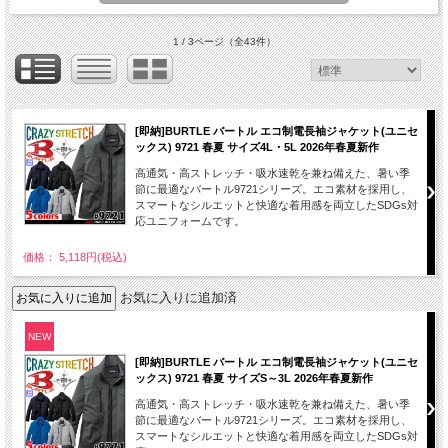
1 / 3ページ
（全43件）
[即納]BURTLE バートル エコ制電長袖ジャケット(ユニセ
ックス) 9721 春夏 サイズ4L・5L 2026年春夏新作
高通気・高ストレッチ・吸水速乾を兼ね備えた、暑い季
節に最適なバートル9721シリーズ。エコ素材を採用し、
スマートなシルエットと快適な着用感を両立したSDGs対
応ユニフォームです。
価格： 5,118円(税込)
お気に入りに追加済
NEW
[即納]BURTLE バートル エコ制電長袖ジャケット(ユニセ
ックス) 9721 春夏 サイズS～3L 2026年春夏新作
高通気・高ストレッチ・吸水速乾を兼ね備えた、暑い季
節に最適なバートル9721シリーズ。エコ素材を採用し、
スマートなシルエットと快適な着用感を両立したSDGs対