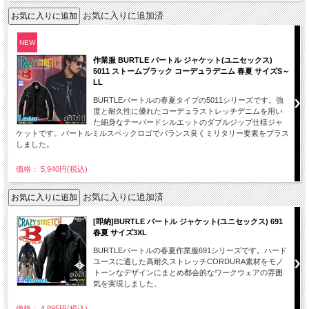
お気に入りに追加済
NEW
作業服 BURTLE バートル ジャケット(ユニセックス)
5011 ストームブラック コーデュラデニム 春夏 サイズS～
LL
BURTLEバートルの春夏タイプの5011シリーズです。強
度と耐久性に優れたコーデュラストレッチデニムを用い
た細身なテーパードシルエットのダブルジップ仕様ジャ
ケットです。バートルミルスペックロゴでバランス良くミリタリー要素をプラス
しました。
価格： 5,940円(税込)
お気に入りに追加済
[即納]BURTLE バートル ジャケット(ユニセックス) 691
春夏 サイズ3XL
BURTLEバートルの春夏作業服691シリーズです。ハード
ユースに適した高耐久ストレッチCORDURA素材をモノ
トーンなデザインにまとめ都会的なワークウェアの雰囲
気を実現しました。
価格： 4,895円(税込)