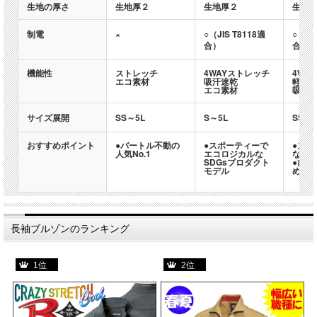
生地の厚さ
生地厚２
生地厚２
生地
制電
×
○（JIS T8118適
○（JI
合）
合）
機能性
ストレッチ
4WAYストレッチ
4WA
エコ素材
吸汗速乾
軽量
エコ素材
吸汗
サイズ展開
SS～5L
S～5L
SS～3
おすすめポイント
●バートル不動の
●スポーティーで
●スト
人気No.1
エコロジカルな
な着
SDGsプロダクト
●ひざ
モデル
めの
長袖ブルゾンのランキング
1位
2位