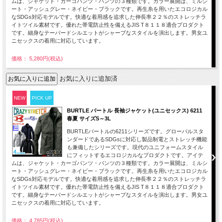
ムは、ジャケット・カーゴパンツ・パンツの３種類です。カラー展開は、ミルシ
ート・アッシュグレー・ネイビー・ブラックです。再生糸を用いたエコロジカル
なSDGs対応モデルです。快適な着用感を追求した伸長率２２％のストレッチラ
イトツイル素材です。優れた帯電防止性を備えるJIS T８１１８適合プロダクト
です。細身なテーパードシルエットがシャープなスタイルを演出します。男女ユ
ニセックスの着用に対応しています。
価格： 5,280円(税込)
お気に入りに追加済
NEW
PICK UP
BURTLE バートル 長袖ジャケット(ユニセックス) 6211
春夏 サイズS～3L
BURTLEバートルの6211シリーズです。グローバルスタ
ンダードであるSDGsに対応し製品制電とストレッチ機能
も兼備したシリーズです。現代のユニフォームスタイル
にフィットするエコロジカルなプロダクトです。アイテ
ムは、ジャケット・カーゴパンツ・パンツの３種類です。カラー展開は、ミルシ
ート・アッシュグレー・ネイビー・ブラックです。再生糸を用いたエコロジカル
なSDGs対応モデルです。快適な着用感を追求した伸長率２２％のストレッチラ
イトツイル素材です。優れた帯電防止性を備えるJIS T８１１８適合プロダクト
です。細身なテーパードシルエットがシャープなスタイルを演出します。男女ユ
ニセックスの着用に対応しています。
価格： 4,785円(税込)