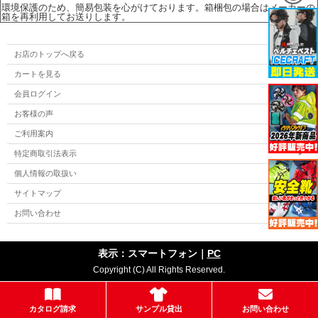
環境保護のため、簡易包装を心がけております。箱梱包の場合はメーカーの
箱を再利用してお送りします。
お店のトップへ戻る
カートを見る
会員ログイン
お客様の声
ご利用案内
特定商取引法表示
個人情報の取扱い
サイトマップ
お問い合わせ
表示：スマートフォン｜
PC
Copyright (C) All Rights Reserved.
カタログ請求
サンプル貸出
お問い合わせ