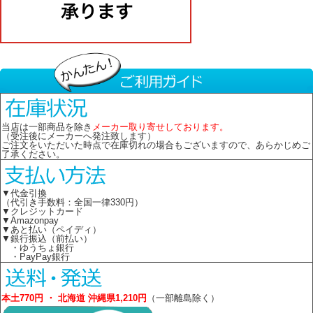
当店は一部商品を除き
メーカー取り寄せしております。
（受注後にメーカーへ発注致します）
ご注文をいただいた時点で在庫切れの場合もございますので、あらかじめご
了承ください。
▼代金引換
（代引き手数料：全国一律330円）
▼クレジットカード
▼Amazonpay
▼あと払い（ペイディ）
▼銀行振込（前払い）
・ゆうちょ銀行
・PayPay銀行
本土770円 ・ 北海道 沖縄県1,210円
（一部離島除く）