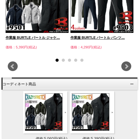
作業服 BURTLE バートル ジャケ…
作業服 BURTLE バートル パンツ…
作
価格：5,390円(税込)
価格：4,290円(税込)
価
コーディネート商品
価格:5,060円(税込)
価格:5,390円(税込)