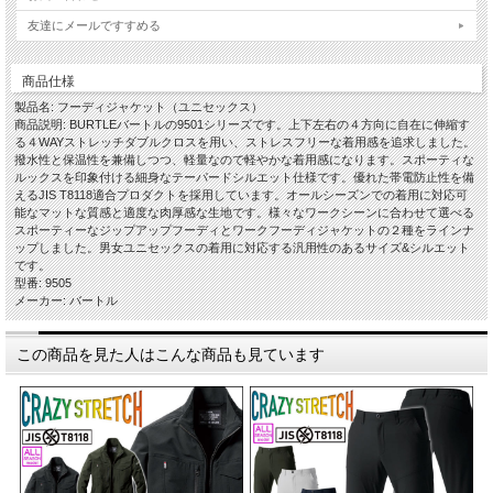
友達にメールですすめる
商品仕様
製品名: フーディジャケット（ユニセックス）
商品説明: BURTLEバートルの9501シリーズです。上下左右の４方向に自在に伸縮す
る４WAYストレッチダブルクロスを用い、ストレスフリーな着用感を追求しました。
撥水性と保温性を兼備しつつ、軽量なので軽やかな着用感になります。スポーティな
ルックスを印象付ける細身なテーパードシルエット仕様です。優れた帯電防止性を備
えるJIS T8118適合プロダクトを採用しています。オールシーズンでの着用に対応可
能なマットな質感と適度な肉厚感な生地です。様々なワークシーンに合わせて選べる
スポーティーなジップアップフーディとワークフーディジャケットの２種をラインナ
ップしました。男女ユニセックスの着用に対応する汎用性のあるサイズ&シルエット
です。
型番: 9505
メーカー: バートル
この商品を見た人はこんな商品も見ています