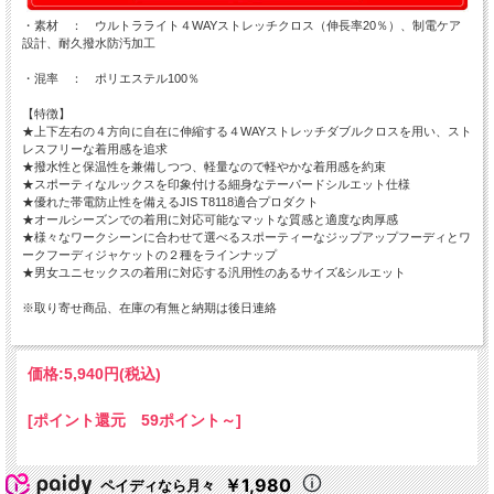
・素材 ： ウルトラライト４WAYストレッチクロス（伸長率20％）、制電ケア
設計、耐久撥水防汚加工
・混率 ： ポリエステル100％
【特徴】
★上下左右の４方向に自在に伸縮する４WAYストレッチダブルクロスを用い、スト
レスフリーな着用感を追求
★撥水性と保温性を兼備しつつ、軽量なので軽やかな着用感を約束
★スポーティなルックスを印象付ける細身なテーパードシルエット仕様
★優れた帯電防止性を備えるJIS T8118適合プロダクト
★オールシーズンでの着用に対応可能なマットな質感と適度な肉厚感
★様々なワークシーンに合わせて選べるスポーティーなジップアップフーディとワ
ークフーディジャケットの２種をラインナップ
★男女ユニセックスの着用に対応する汎用性のあるサイズ&シルエット
※取り寄せ商品、在庫の有無と納期は後日連絡
価格:
5,940円
(税込)
[ポイント還元 59ポイント～]
￥1,980
ペイディなら月々