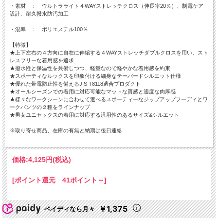
・素材 ： ウルトラライト４WAYストレッチクロス（伸長率20％）、制電ケア
設計、耐久撥水防汚加工
・混率 ： ポリエステル100％
【特徴】
★上下左右の４方向に自在に伸縮する４WAYストレッチダブルクロスを用い、スト
レスフリーな着用感を追求
★撥水性と保温性を兼備しつつ、軽量なので軽やかな着用感を約束
★スポーティなルックスを印象付ける細身なテーパードシルエット仕様
★優れた帯電防止性を備えるJIS T8118適合プロダクト
★オールシーズンでの着用に対応可能なマットな質感と適度な肉厚感
★様々なワークシーンに合わせて選べるスポーティーなジップアップフーディとワ
ークパンツの２種をラインナップ
★男女ユニセックスの着用に対応する汎用性のあるサイズ&シルエット
※取り寄せ商品、在庫の有無と納期は後日連絡
価格:
4,125円
(税込)
[ポイント還元 41ポイント～]
￥1,375
ペイディなら月々