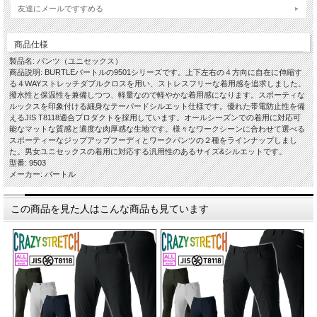
友達にメールですすめる
商品仕様
製品名: パンツ（ユニセックス）
商品説明: BURTLEバートルの9501シリーズです。上下左右の４方向に自在に伸縮す
る４WAYストレッチダブルクロスを用い、ストレスフリーな着用感を追求しました。
撥水性と保温性を兼備しつつ、軽量なので軽やかな着用感になります。スポーティな
ルックスを印象付ける細身なテーパードシルエット仕様です。優れた帯電防止性を備
えるJIS T8118適合プロダクトを採用しています。オールシーズンでの着用に対応可
能なマットな質感と適度な肉厚感な生地です。様々なワークシーンに合わせて選べる
スポーティーなジップアップフーディとワークパンツの２種をラインナップしまし
た。男女ユニセックスの着用に対応する汎用性のあるサイズ&シルエットです。
型番: 9503
メーカー: バートル
この商品を見た人はこんな商品も見ています