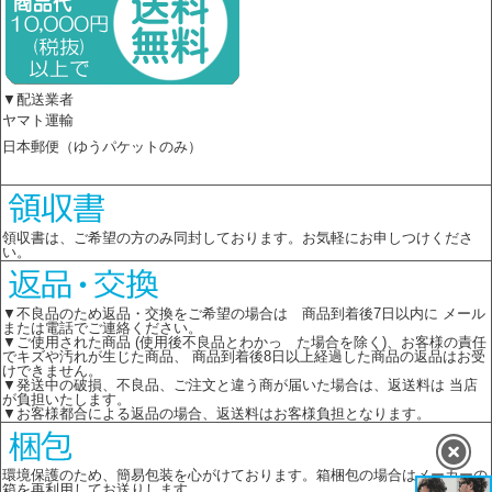
▼配送業者
ヤマト運輸
日本郵便（ゆうパケットのみ）
領収書は、ご希望の方のみ同封しております。お気軽にお申しつけくださ
い。
▼不良品のため返品・交換をご希望の場合は 商品到着後7日以内に メール
または電話でご連絡ください。
▼ご使用された商品 (使用後不良品とわかっ た場合を除く)、お客様の責任
でキズや汚れが生じた商品、 商品到着後8日以上経過した商品の返品はお受
けできません。
▼発送中の破損、不良品、ご注文と違う商が届いた場合は、返送料は 当店
が負担いたします。
▼お客様都合による返品の場合、返送料はお客様負担となります。
環境保護のため、簡易包装を心がけております。箱梱包の場合はメーカーの
箱を再利用してお送りします。