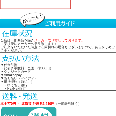
当店は一部商品を除き
メーカー取り寄せしております。
（受注後にメーカーへ発注致します）
ご注文をいただいた時点で在庫切れの場合もございますので、あらかじめご
了承ください。
▼代金引換
（代引き手数料：全国一律330円）
▼クレジットカード
▼Amazonpay
▼あと払い（ペイディ）
▼銀行振込（前払い）
・ゆうちょ銀行
・PayPay銀行
本土770円 ・ 北海道 沖縄県1,210円
（一部離島除く）