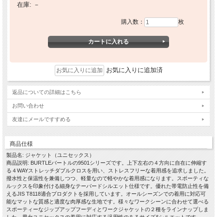
在庫:
－
購入数：
枚
お気に入りに追加済
返品についての詳細はこちら
お問い合わせ
友達にメールですすめる
商品仕様
製品名: ジャケット（ユニセックス）
商品説明: BURTLEバートルの9501シリーズです。上下左右の４方向に自在に伸縮す
る４WAYストレッチダブルクロスを用い、ストレスフリーな着用感を追求しました。
撥水性と保温性を兼備しつつ、軽量なので軽やかな着用感になります。スポーティな
ルックスを印象付ける細身なテーパードシルエット仕様です。優れた帯電防止性を備
えるJIS T8118適合プロダクトを採用しています。オールシーズンでの着用に対応可
能なマットな質感と適度な肉厚感な生地です。様々なワークシーンに合わせて選べる
スポーティーなジップアップフーディとワークジャケットの２種をラインナップしま