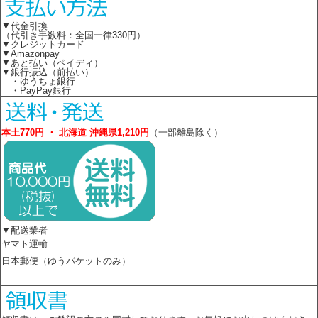
▼代金引換
（代引き手数料：全国一律330円）
▼クレジットカード
▼Amazonpay
▼あと払い（ペイディ）
▼銀行振込（前払い）
・ゆうちょ銀行
・PayPay銀行
本土770円 ・ 北海道 沖縄県1,210円
（一部離島除く）
▼配送業者
ヤマト運輸
日本郵便（ゆうパケットのみ）