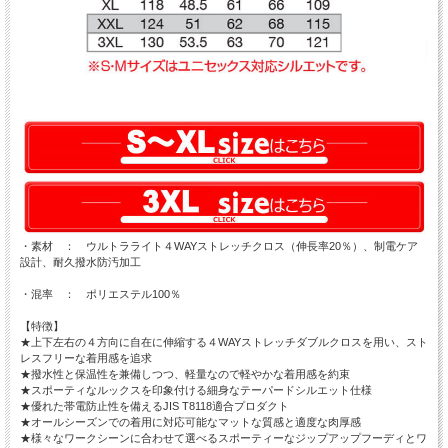
・素材 ： ウルトラライト４WAYストレッチクロス（伸長率20％）、制電ケア
設計、耐久撥水防汚加工
・混率 ： ポリエステル100％
【特徴】
★上下左右の４方向に自在に伸縮する４WAYストレッチダブルクロスを用い、スト
レスフリーな着用感を追求
★撥水性と保温性を兼備しつつ、軽量なので軽やかな着用感を約束
★スポーティなルックスを印象付ける細身なテーパードシルエット仕様
★優れた帯電防止性を備えるJIS T8118適合プロダクト
★オールシーズンでの着用に対応可能なマットな質感と適度な肉厚感
★様々なワークシーンに合わせて選べるスポーティーなジップアップフーディとワ