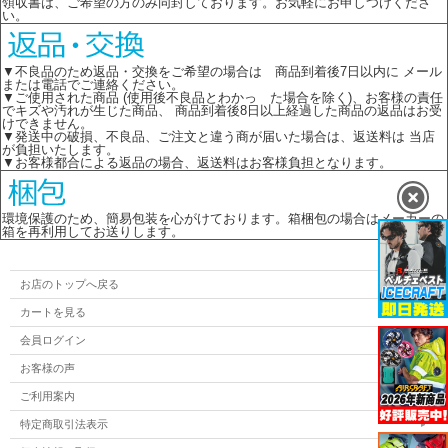
領収書は、ご希望の方のみ同封しております。お気軽にお申しつけくださ
い。
▼不良品のため返品・交換をご希望の場合は 商品到着後7日以内に メール
または電話でご連絡ください。
▼ご使用された商品 (使用後不良品とわかっ た場合を除く)、お客様の責任
でキズや汚れが生じた商品、 商品到着後8日以上経過した商品の返品はお受
けできません。
▼発送中の破損、不良品、ご注文と違う商が届いた場合は、返送料は 当店
が負担いたします。
▼お客様都合による返品の場合、返送料はお客様負担となります。
環境保護のため、簡易包装を心がけております。箱梱包の場合はメーカーの
箱を再利用してお送りします。
お店のトップへ戻る
カートを見る
会員ログイン
お客様の声
ご利用案内
特定商取引法表示