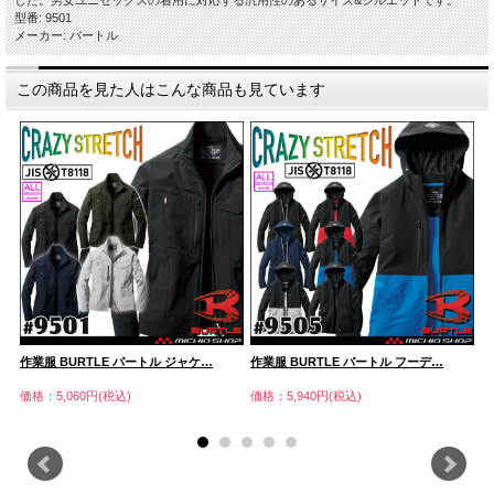
した。男女ユニセックスの着用に対応する汎用性のあるサイズ&シルエットです。
型番: 9501
メーカー: バートル
この商品を見た人はこんな商品も見ています
作業服 BURTLE バートル ジャケ…
作業服 BURTLE バートル フーデ…
作
価格：5,060円(税込)
価格：5,940円(税込)
価