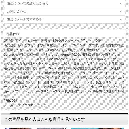
返品についての詳細はこちら
お問い合わせ
友達にメールですすめる
商品仕様
製品名: アイズフロンティア 春夏 接触冷感クルーネックTシャツ 009
商品説明: 様々なプリント技術を駆使したTシャツ009シリーズです。植物由来で環境
に配慮したサステナブル素材「Sorona」を採用した、着心地の良いTシャツです。
Soronaの原料に鉱石を練り込むことで、q-max値0.32の接触冷感機能を備えていま
す。 表面はコットン、裏面は冷感Soronaのダブルフェイス構造で編み立てており、
カジュアルな見た目とやわらかな風合いに加え、裏面のさらりとしたひんやり感で快
適な着心地を実現しています。 Sorona繊維が持つ弾力性と復元力により、心地よい
ストレッチ性を発揮し、高い耐摩耗性も兼ね備えています。左袖ポケットにはシーム
テープ仕様を採用し、デザイン性も高めています。個性豊かなプリントや刺繍（エン
ボス+高周波立体プリント、立体エンボス+転写プリント、ライチ発泡プリント、ラバ
ープリント+発泡プリント、光沢転写プリント、立体刺繍 、金箔+ラメプリント、銀
箔+ラメプリント、ラバープリント+スエード調発泡プリント）を多彩に展開していま
す。
型番: 009
メーカー: アイズフロンティア
この商品を見た人はこんな商品も見ています