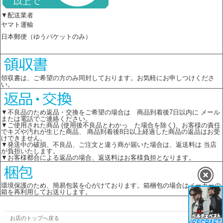
▼配送業者
ヤマト運輸
日本郵便（ゆうパケットのみ）
領収書は、ご希望の方のみ同封しております。お気軽にお申しつけくださ
い。
▼不良品のため返品・交換をご希望の場合は 商品到着後7日以内に メール
または電話でご連絡ください。
▼ご使用された商品 (使用後不良品とわかっ た場合を除く)、お客様の責任
でキズや汚れが生じた商品、 商品到着後8日以上経過した商品の返品はお受
けできません。
▼発送中の破損、不良品、ご注文と違う商が届いた場合は、返送料は 当店
が負担いたします。
▼お客様都合による返品の場合、返送料はお客様負担となります。
環境保護のため、簡易包装を心がけております。箱梱包の場合はメーカーの
箱を再利用してお送りします。
お店のトップへ戻る