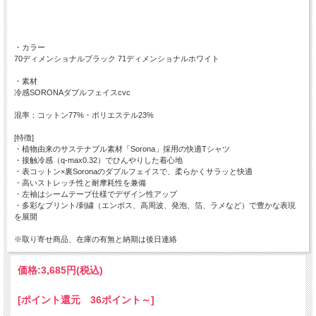
・カラー
70ディメンショナルブラック 71ディメンショナルホワイト
・素材
冷感SORONAダブルフェイスcvc
混率：コットン77%・ポリエステル23%
[特徴]
・植物由来のサステナブル素材「Sorona」採用の快適Tシャツ
・接触冷感（q-max0.32）でひんやりした着心地
・表コットン×裏Soronaのダブルフェイスで、柔らかくサラッと快適
・高いストレッチ性と耐摩耗性を兼備
・左袖はシームテープ仕様でデザイン性アップ
・多彩なプリント/刺繍（エンボス、高周波、発泡、箔、ラメなど）で豊かな表現
を展開
※取り寄せ商品、在庫の有無と納期は後日連絡
価格:
3,685円
(税込)
[ポイント還元 36ポイント～]