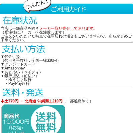
当店は一部商品を除き
メーカー取り寄せしております。
（受注後にメーカーへ発注致します）
ご注文をいただいた時点で在庫切れの場合もございますので、あらかじめご
了承ください。
▼代金引換
（代引き手数料：全国一律330円）
▼クレジットカード
▼Amazonpay
▼あと払い（ペイディ）
▼銀行振込（前払い）
・ゆうちょ銀行
・PayPay銀行
本土770円 ・ 北海道 沖縄県1,210円
（一部離島除く）