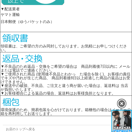
▼配送業者
ヤマト運輸
日本郵便（ゆうパケットのみ）
領収書は、ご希望の方のみ同封しております。お気軽にお申しつけくださ
い。
▼不良品のため返品・交換をご希望の場合は 商品到着後7日以内に メール
または電話でご連絡ください。
▼ご使用された商品 (使用後不良品とわかっ た場合を除く)、お客様の責任
でキズや汚れが生じた商品、 商品到着後8日以上経過した商品の返品はお受
けできません。
▼発送中の破損、不良品、ご注文と違う商が届いた場合は、返送料は 当店
が負担いたします。
▼お客様都合による返品の場合、返送料はお客様負担となります。
環境保護のため、簡易包装を心がけております。箱梱包の場合はメーカーの
箱を再利用してお送りします。
お店のトップへ戻る