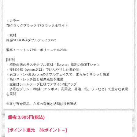
・カラー
76クラックブラック 77クラックホワイト
・素材
冷感SORONAダブルフェイスcvc
混率：コットン77%・ポリエステル23%
[特徴]
・植物由来のサステナブル素材「Sorona」採用の快適Tシャツ
・接触冷感（q-max0.32）でひんやりした着心地
・表コットン×裏Soronaのダブルフェイスで、柔らかくサラッと快適
・高いストレッチ性と耐摩耗性を兼備
・左袖はシームテープ仕様でデザイン性アップ
・多彩なプリント/刺繍（エンボス、高周波、発泡、箔、ラメなど）で豊かな表現
を展開
※取り寄せ商品、在庫の有無と納期は後日連絡
価格:
3,685円
(税込)
[ポイント還元 36ポイント～]