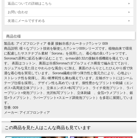
返品についての詳細はこちら
お問い合わせ
友達にメールですすめる
商品仕様
製品名: アイズフロンティア 春夏 接触冷感クルーネックTシャツ 009
商品説明: 様々なプリント技術を駆使したTシャツ009シリーズです。植物由来で環境
に配慮したサステナブル素材「Sorona」を採用した、着心地の良いTシャツです。
Soronaの原料に鉱石を練り込むことで、q-max値0.32の接触冷感機能を備えていま
す。 表面はコットン、裏面は冷感Soronaのダブルフェイス構造で編み立てており、
カジュアルな見た目とやわらかな風合いに加え、裏面のさらりとしたひんやり感で快
適な着心地を実現しています。 Sorona繊維が持つ弾力性と復元力により、心地よい
ストレッチ性を発揮し、高い耐摩耗性も兼ね備えています。左袖ポケットにはシーム
テープ仕様を採用し、デザイン性も高めています。個性豊かなプリントや刺繍（エン
ボス+高周波立体プリント、立体エンボス+転写プリント、ライチ発泡プリント、ラバ
ープリント+発泡プリント、光沢転写プリント、立体刺繍 、金箔+ラメプリント、銀
箔+ラメプリント、ラバープリント+スエード調発泡プリント）を多彩に展開していま
す。
型番: 009
メーカー: アイズフロンティア
この商品を見た人はこんな商品も見ています