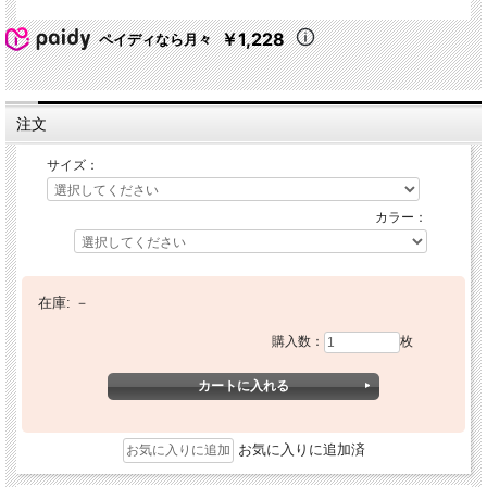
￥1,228
ペイディなら月々
注文
サイズ：
カラー：
在庫:
－
購入数：
枚
お気に入りに追加済