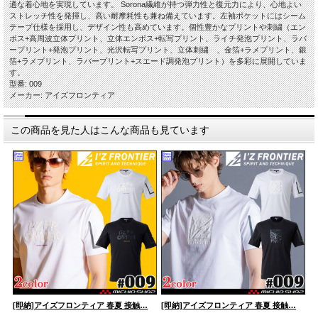
適な着心地を実現しています。 Sorona繊維が持つ弾力性と復元力により、心地よい
ストレッチ性を発揮し、高い耐摩耗性も兼ね備えています。左袖ポケットにはシーム
テープ仕様を採用し、デザイン性も高めています。個性豊かなプリントや刺繍（エン
ボス+高周波立体プリント、立体エンボス+転写プリント、ライチ発泡プリント、ラバ
ープリント+発泡プリント、光沢転写プリント、立体刺繍 、金箔+ラメプリント、銀
箔+ラメプリント、ラバープリント+スエード調発泡プリント）を多彩に展開していま
す。
型番: 009
メーカー: アイズフロンティア
この商品を見た人はこんな商品も見ています
[即納]アイズフロンティア 春夏 接触…
[即納]アイズフロンティア 春夏 接触…
[