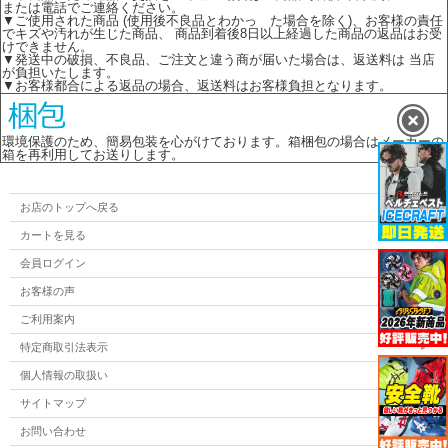
または電話でご連絡ください。
▼ご使用された商品 (使用後不良品とわかっ た場合を除く)、お客様の責任
でキズや汚れが生じた商品、 商品到着後8日以上経過した商品の返品はお受
けできません。
▼発送中の破損、不良品、ご注文と違う商が届いた場合は、返送料は 当店
が負担いたします。
▼お客様都合による返品の場合、返送料はお客様負担となります。
環境保護のため、簡易包装を心がけております。箱梱包の場合はメーカーの
箱を再利用してお送りします。
お店のトップへ戻る
カートを見る
会員ログイン
お客様の声
ご利用案内
特定商取引法表示
個人情報の取扱い
サイトマップ
お問い合わせ