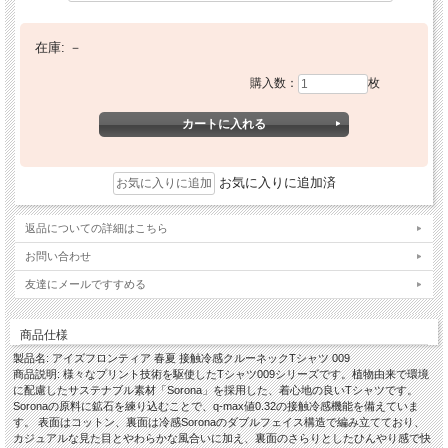
在庫:
－
購入数：
枚
お気に入りに追加済
返品についての詳細はこちら
お問い合わせ
友達にメールですすめる
商品仕様
製品名: アイズフロンティア 春夏 接触冷感クルーネックTシャツ 009
商品説明: 様々なプリント技術を駆使したTシャツ009シリーズです。植物由来で環境
に配慮したサステナブル素材「Sorona」を採用した、着心地の良いTシャツです。
Soronaの原料に鉱石を練り込むことで、q-max値0.32の接触冷感機能を備えていま
す。 表面はコットン、裏面は冷感Soronaのダブルフェイス構造で編み立てており、
カジュアルな見た目とやわらかな風合いに加え、裏面のさらりとしたひんやり感で快