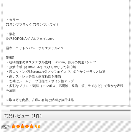
・カラー
72ランプブラック 73ランプホワイト
・素材
冷感SORONAダブルフェイスcvc
混率：コットン77%・ポリエステル23%
[特徴]
・植物由来のサステナブル素材「Sorona」採用の快適Tシャツ
・接触冷感（q-max0.32）でひんやりした着心地
・表コットン×裏Soronaのダブルフェイスで、柔らかくサラッと快適
・高いストレッチ性と耐摩耗性を兼備
・左袖はシームテープ仕様でデザイン性アップ
・多彩なプリント/刺繍（エンボス、高周波、発泡、箔、ラメなど）で豊かな表現
を展開
※取り寄せ商品、在庫の有無と納期は後日連絡
商品レビュー（1件）
総評:
5.0