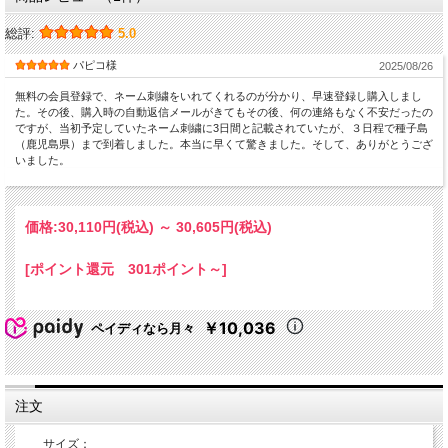
総評:
5.0
パピコ様
2025/08/26
無料の会員登録で、ネーム刺繍をいれてくれるのが分かり、早速登録し購入しまし
た。その後、購入時の自動返信メールがきてもその後、何の連絡もなく不安だったの
ですが、当初予定していたネーム刺繍に3日間と記載されていたが、３日程で種子島
（鹿児島県）まで到着しました。本当に早くて驚きました。そして、ありがとうござ
いました。
価格:
30,110円
(税込)
～
30,605円
(税込)
[ポイント還元 301ポイント～]
￥10,036
ペイディなら月々
注文
サイズ：