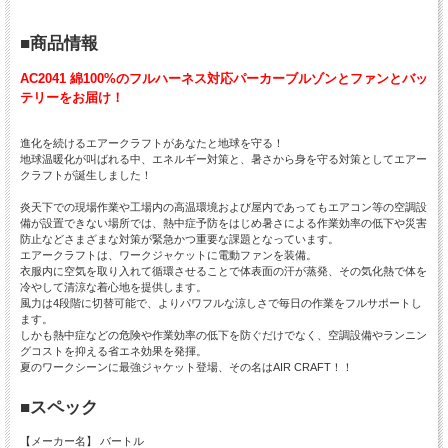
■商品情報
AC2041 綿100%のフルハーネス対応パーカーブルゾンとファンとバッ
テリーをお届け！
進化を続けるエアークラフトがあなたと地球を守る！
地球温暖化が叫ばれる中、エネルギー対策と、暑さから身を守る対策としてエアー
クラフトが誕生しました！
炎天下での現場作業や工場内の高温環境および屋内であってもエアコン等の空調設
備が設置できない場所では、熱中症予防をはじめ暑さによる作業効率の低下や災害
防止などさまざまな対策が緊急かつ重要な課題となっています。
エアークラフトは、ワークジャケットに電動ファンを装備。
衣服内に空気を取り入れて循環させることで体表面の汗が蒸発、その気化熱で体を
冷やして清涼な着心地を提供します。
風力は4段階に切替可能で、よりパワフルな涼しさで毎日の作業をフルサポートし
ます。
しかも熱中症などの危険や作業効率の低下を防ぐだけでなく、空調設備やランニン
グコストを抑える省エネ効果を発揮。
夏のワークシーンに最強ジャケット登場、その名はAIR CRAFT！！
■スペック
【メーカー名】 バートル