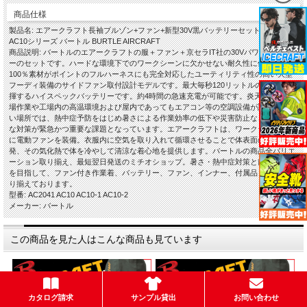
商品仕様
製品名: エアークラフト長袖ブルゾン+ファン+新型30V黒バッテリーセット AC2041
AC10シリーズ バートル BURTLE AIRCRAFT
商品説明: バートルのエアークラフトの服＋ファン＋京セラIT社の30Vパワーバッテリ
ーのセットです。ハードな環境下でのワークシーンに欠かせない耐久性に優れた綿
100％素材がポイントのフルハーネスにも完全対応したユーティリティ性の高い大型
フーディ装備のサイドファン取付設計モデルです。最大毎秒120リットルの風量を発
揮するハイスペックバッテリーです。約4時間の急速充電が可能です。炎天下での現
場作業や工場内の高温環境および屋内であってもエアコン等の空調設備が設置できな
い場所では、熱中症予防をはじめ暑さによる作業効率の低下や災害防止などさまざま
な対策が緊急かつ重要な課題となっています。エアークラフトは、ワークジャケット
に電動ファンを装備。衣服内に空気を取り入れて循環させることで体表面の汗が蒸
発、その気化熱で体を冷やして清涼な着心地を提供します。バートルの商品全バリエ
ーション取り揃え、最短翌日発送のミチオショップ。暑さ・熱中症対策と節電の両立
を目指して、ファン付き作業着、バッテリー、ファン、インナー、付属品まで全て取
り揃えております。
型番: AC2041 AC10 AC10-1 AC10-2
メーカー: バートル
この商品を見た人はこんな商品も見ています
カタログ請求
サンプル貸出
お問い合わせ