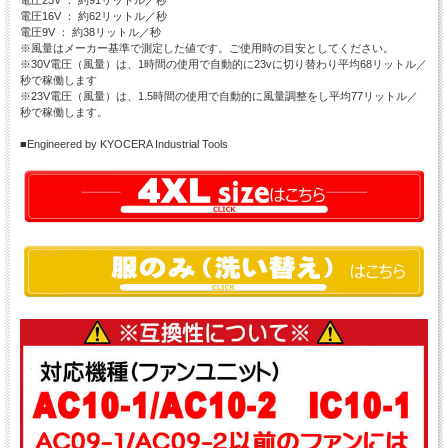
電圧23V ： 約91リットル／秒
電圧16V ： 約62リットル／秒
電圧9V ： 約38リットル／秒
※風量はメーカー基準で測定した値です。ご使用時の目安としてください。
※30V電圧（風量）は、1時間の使用で自動的に23vに切り替わり平均68リットル／
秒で稼働します
※23V電圧（風量）は、1.5時間の使用で自動的に風量調整をし平均77リットル／
秒で稼働します。
■Engineered by KYOCERA Industrial Tools