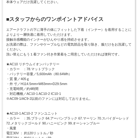
本体ウェアだけ洗濯してください。
■スタッフからのワンポイントアドバイス
エアークラフトの下に薄手の体にフィットした下着（インナー）を着用することに
よりより一層快適に着用していただけます。
接触冷感機能のインナーがひんやり感を持続させます。
お洗濯の際は、ファンやケーブルなどの電気部品を取り除き、服だけをお洗濯して
ください。
洗い替えにもう１着ファン付き作業着をご用意していただければ便利です。
★AC10 リチウムイオンバッテリー
・カラー ：78.マットブラック
・バッテリー容量／5,600mAh（80.64Wh）
・質 量／405ｇ
・外 寸／H114.5mm×W83mm×D29.5mm
・充電時間／約4時間
・対応機種／AC10-1 AC10-2 IC10-1
※AC09-1/AC9-2以前のファンには対応しておりません。
★AC10-1 AC10-2 ファンユニット
・カラー ：35.ブラック 64.アーバンブラック 67.マーリン 70.スパイダーレッド
72.メタリックゴールド 90.ハニーピンク 99.オーシャンブルー
・風量
電圧30V ： 約120リットル／秒