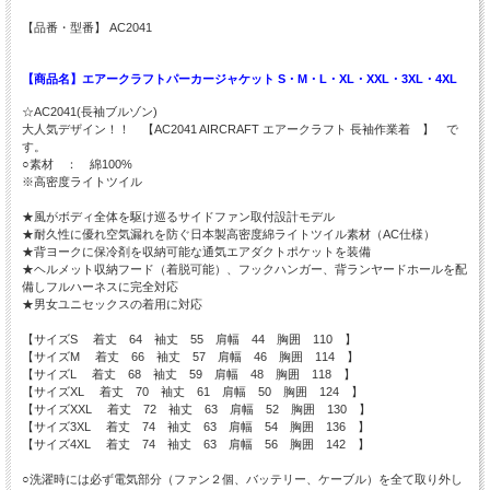
【品番・型番】 AC2041
【商品名】エアークラフトパーカージャケット S・M・L・XL・XXL・3XL・4XL
☆AC2041(長袖ブルゾン)
大人気デザイン！！ 【AC2041 AIRCRAFT エアークラフト 長袖作業着 】 で
す。
○素材 ： 綿100%
※高密度ライトツイル
★風がボディ全体を駆け巡るサイドファン取付設計モデル
★耐久性に優れ空気漏れを防ぐ日本製高密度綿ライトツイル素材（AC仕様）
★背ヨークに保冷剤を収納可能な通気エアダクトポケットを装備
★ヘルメット収納フード（着脱可能）、フックハンガー、背ランヤードホールを配
備しフルハーネスに完全対応
★男女ユニセックスの着用に対応
【サイズS 着丈 64 袖丈 55 肩幅 44 胸囲 110 】
【サイズM 着丈 66 袖丈 57 肩幅 46 胸囲 114 】
【サイズL 着丈 68 袖丈 59 肩幅 48 胸囲 118 】
【サイズXL 着丈 70 袖丈 61 肩幅 50 胸囲 124 】
【サイズXXL 着丈 72 袖丈 63 肩幅 52 胸囲 130 】
【サイズ3XL 着丈 74 袖丈 63 肩幅 54 胸囲 136 】
【サイズ4XL 着丈 74 袖丈 63 肩幅 56 胸囲 142 】
○洗濯時には必ず電気部分（ファン２個、バッテリー、ケーブル）を全て取り外し