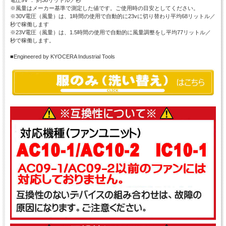
※風量はメーカー基準で測定した値です。ご使用時の目安としてください。
※30V電圧（風量）は、1時間の使用で自動的に23vに切り替わり平均68リットル／
秒で稼働します
※23V電圧（風量）は、1.5時間の使用で自動的に風量調整をし平均77リットル／
秒で稼働します。
■Engineered by KYOCERA Industrial Tools