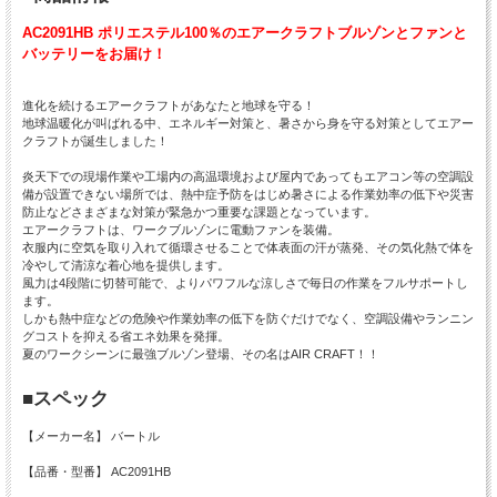
AC2091HB ポリエステル100％のエアークラフトブルゾンとファンと
バッテリーをお届け！
進化を続けるエアークラフトがあなたと地球を守る！
地球温暖化が叫ばれる中、エネルギー対策と、暑さから身を守る対策としてエアー
クラフトが誕生しました！
炎天下での現場作業や工場内の高温環境および屋内であってもエアコン等の空調設
備が設置できない場所では、熱中症予防をはじめ暑さによる作業効率の低下や災害
防止などさまざまな対策が緊急かつ重要な課題となっています。
エアークラフトは、ワークブルゾンに電動ファンを装備。
衣服内に空気を取り入れて循環させることで体表面の汗が蒸発、その気化熱で体を
冷やして清涼な着心地を提供します。
風力は4段階に切替可能で、よりパワフルな涼しさで毎日の作業をフルサポートし
ます。
しかも熱中症などの危険や作業効率の低下を防ぐだけでなく、空調設備やランニン
グコストを抑える省エネ効果を発揮。
夏のワークシーンに最強ブルゾン登場、その名はAIR CRAFT！！
■スペック
【メーカー名】 バートル
【品番・型番】 AC2091HB