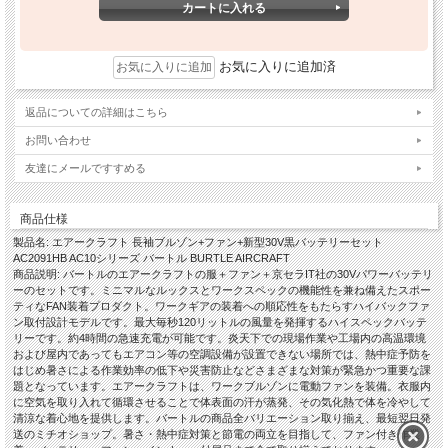
お気に入りに追加済
返品についての詳細はこちら
お問い合わせ
友達にメールですすめる
商品仕様
製品名: エアークラフト 長袖ブルゾン+ファン+新型30V黒バッテリーセット
AC2091HB AC10シリーズ バートル BURTLE AIRCRAFT
商品説明: バートルのエアークラフトの服＋ファン＋京セラIT社の30Vパワーバッテリ
ーのセットです。ミニマルなルックスとワークスペックの機能性を兼ね備えたスポー
ティなFAN装着プロダクト。ワークギアの装着への順応性をもたらすハイバックファ
ン取付設計モデルです。最大毎秒120リットルの風量を発揮するハイスペックバッテ
リーです。約4時間の急速充電が可能です。炎天下での現場作業や工場内の高温環境
および屋内であってもエアコン等の空調設備が設置できない場所では、熱中症予防を
はじめ暑さによる作業効率の低下や災害防止などさまざまな対策が緊急かつ重要な課
題となっています。エアークラフトは、ワークブルゾンに電動ファンを装備。衣服内
に空気を取り入れて循環させることで体表面の汗が蒸発、その気化熱で体を冷やして
清涼な着心地を提供します。バートルの商品全バリエーション取り揃え、最短翌日発
送のミチオショップ。暑さ・熱中症対策と節電の両立を目指して、ファン付き作業