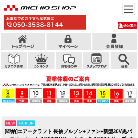
NEW
PICK UP
[即納]エアークラフト 長袖ブルゾン+ファン+新型30V黒バ