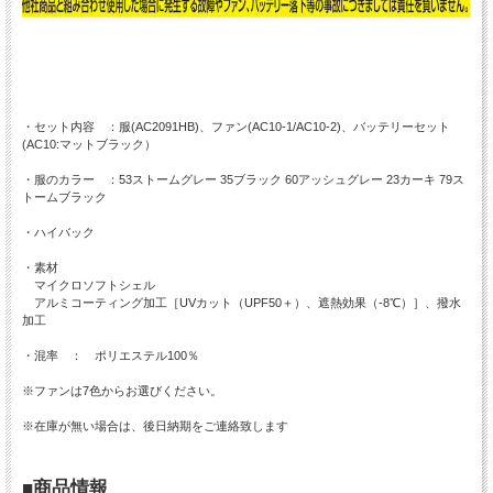
・セット内容 ：服(AC2091HB)、ファン(AC10-1/AC10-2)、バッテリーセット
(AC10:マットブラック）
・服のカラー ：53ストームグレー 35ブラック 60アッシュグレー 23カーキ 79ス
トームブラック
・ハイバック
・素材
マイクロソフトシェル
アルミコーティング加工［UVカット（UPF50＋）、遮熱効果（-8℃）］、撥水
加工
・混率 ： ポリエステル100％
※ファンは7色からお選びください。
※在庫が無い場合は、後日納期をご連絡致します
■商品情報