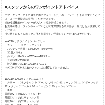
■スタッフからのワンポイントアドバイス
エアークラフトの下に薄手の体にフィットした下着（インナー）を着用することに
よりより一層快適に着用していただけます。
接触冷感機能のインナーがひんやり感を持続させます。
お洗濯の際は、ファンやケーブルなどの電気部品を取り除き、服だけをお洗濯して
ください。
洗い替えにもう１着ファン付き作業着をご用意していただければ便利です。
★AC10 リチウムイオンバッテリー
・カラー ：78.マットブラック
・バッテリー容量／5,600mAh（80.64Wh）
・質 量／405ｇ
・外 寸／H114.5mm×W83mm×D29.5mm
・充電時間／約4時間
・対応機種／AC10-1 AC10-2 IC10-1
※AC09-1/AC9-2以前のファンには対応しておりません。
★AC10-1 AC10-2 ファンユニット
・カラー ：35.ブラック 64.アーバンブラック 67.マーリン 70.スパイダーレッド
72.メタリックゴールド 90.ハニーピンク 99.オーシャンブルー
・風量
電圧30V ： 約120リットル／秒
電圧23V ： 約91リットル／秒
電圧16V ： 約62リットル／秒
電圧9V ： 約38リットル／秒