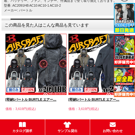
着、バッテリー、ファン、インナー、付属品まで全て取り揃えております。
型番: AC2091HB AC10 AC10-1 AC10-2
メーカー: バートル
この商品を見た人はこんな商品も見ています
[即納]バートル BURTLE エアー…
[即納]バートル BURTLE エアー…
[
価格：3,619円(税込)
価格：3,619円(税込)
価
カタログ請求
サンプル貸出
お問い合わせ