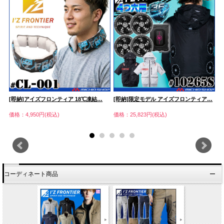
[即納]アイズフロンティア 18℃凍結…
[即納]限定モデル アイズフロンティア…
ア
価格：4,950円(税込)
価格：25,823円(税込)
価
コーディネート商品