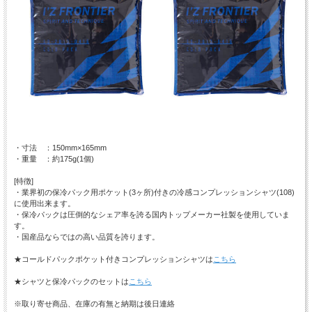
・寸法 ：150mm×165mm
・重量 ：約175g(1個)
[特徴]
・業界初の保冷パック用ポケット(3ヶ所)付きの冷感コンプレッションシャツ(108)
に使用出来ます。
・保冷パックは圧倒的なシェア率を誇る国内トップメーカー社製を使用していま
す。
・国産品ならではの高い品質を誇ります。
★コールドパックポケット付きコンプレッションシャツは
こちら
★シャツと保冷パックのセットは
こちら
※取り寄せ商品、在庫の有無と納期は後日連絡