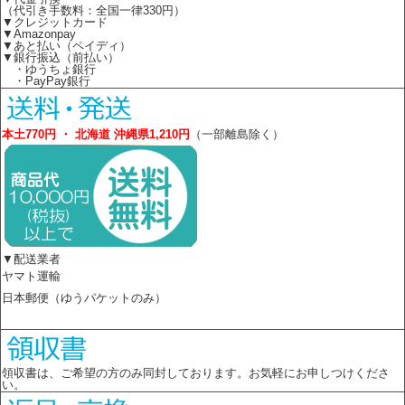
（代引き手数料：全国一律330円）
▼クレジットカード
▼Amazonpay
▼あと払い（ペイディ）
▼銀行振込（前払い）
・ゆうちょ銀行
・PayPay銀行
本土770円 ・ 北海道 沖縄県1,210円
（一部離島除く）
▼配送業者
ヤマト運輸
日本郵便（ゆうパケットのみ）
領収書は、ご希望の方のみ同封しております。お気軽にお申しつけくださ
い。