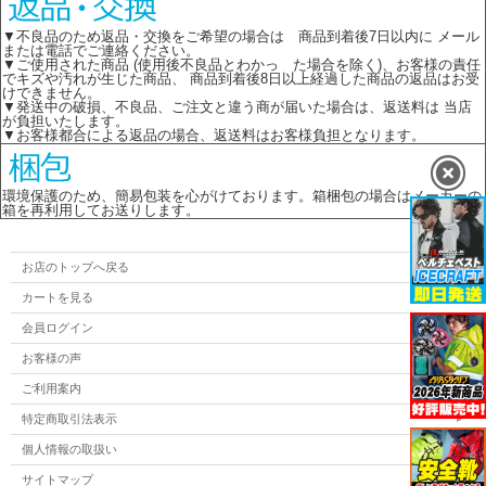
▼不良品のため返品・交換をご希望の場合は 商品到着後7日以内に メール
または電話でご連絡ください。
▼ご使用された商品 (使用後不良品とわかっ た場合を除く)、お客様の責任
でキズや汚れが生じた商品、 商品到着後8日以上経過した商品の返品はお受
けできません。
▼発送中の破損、不良品、ご注文と違う商が届いた場合は、返送料は 当店
が負担いたします。
▼お客様都合による返品の場合、返送料はお客様負担となります。
環境保護のため、簡易包装を心がけております。箱梱包の場合はメーカーの
箱を再利用してお送りします。
お店のトップへ戻る
カートを見る
会員ログイン
お客様の声
ご利用案内
特定商取引法表示
個人情報の取扱い
サイトマップ