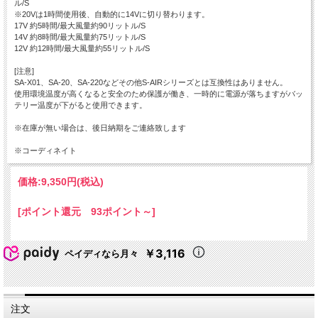
ル/S
※20Vは1時間使用後、自動的に14Vに切り替わります。
17V 約5時間/最大風量約90リットル/S
14V 約8時間/最大風量約75リットル/S
12V 約12時間/最大風量約55リットル/S
[注意]
SA-X01、SA-20、SA-220などその他S-AIRシリーズとは互換性はありません。
使用環境温度が高くなると安全のため保護が働き、一時的に電源が落ちますがバッ
テリー温度が下がると使用できます。
※在庫が無い場合は、後日納期をご連絡致します
※コーディネイト
価格:
9,350円
(税込)
[ポイント還元 93ポイント～]
￥3,116
ペイディなら月々
注文