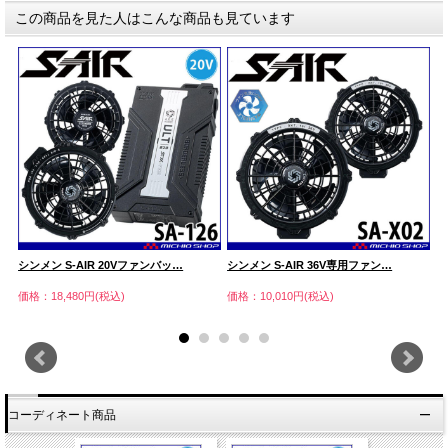
この商品を見た人はこんな商品も見ています
シンメン S-AIR 20Vファンバッ…
シンメン S-AIR 36V専用ファン…
シ
価格：18,480円(税込)
価格：10,010円(税込)
価
コーディネート商品