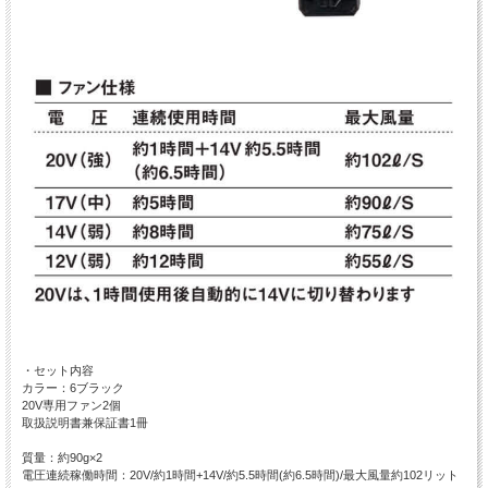
・セット内容
カラー：6ブラック
20V専用ファン2個
取扱説明書兼保証書1冊
質量：約90g×2
電圧連続稼働時間：20V/約1時間+14V/約5.5時間(約6.5時間)/最大風量約102リット