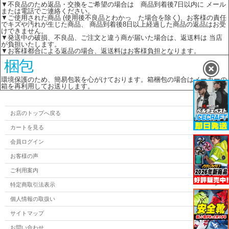
▼不良品のため返品・交換をご希望の場合は 商品到着後7日以内に メール
または電話でご連絡ください。
▼ご使用された商品 (使用後不良品とわかっ た場合を除く)、お客様の責任
でキズや汚れが生じた商品、 商品到着後8日以上経過した商品の返品はお受
けできません。
▼発送中の破損、不良品、ご注文と違う商が届いた場合は、返送料は 当店
が負担いたします。
▼お客様都合による返品の場合、返送料はお客様負担となります。
環境保護のため、簡易包装を心がけております。箱梱包の場合はメーカーの
箱を再利用してお送りします。
お店のトップへ戻る
カートを見る
会員ログイン
お客様の声
ご利用案内
特定商取引法表示
個人情報の取扱い
サイトマップ
お問い合わせ