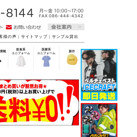
客様の声
｜
サイトマップ
｜
サンプル貸出
飲食系
医療系
業靴
新作
ユニフォーム
ユニフォーム