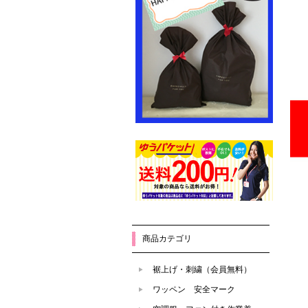
商品カテゴリ
裾上げ・刺繍（会員無料）
ワッペン 安全マーク