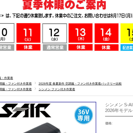
服・作業着
調服・ファン付き作業着
2026年度 春夏新作 空調服・ファン付き作業着バッテリー比較
調服・ファン付き作業着
シンメン ファン付き作業着
シンメン S-A
2026年モデル
価格: