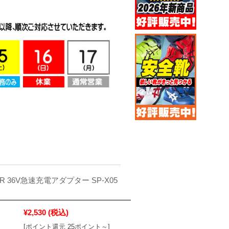
IR 36V急速充電アダプター SP-X05
¥2,530
(税込)
[ポイント還元 25ポイント～]