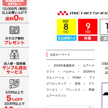
注目キーワード
作業
2026年春夏新作
エアーク
空
ラフト
ペルチェ
2026年モ
空
デル バートル
PUMA
アイ
ズフロンティア
寅壱
アイ
スベスト
アシックス
即納
エアークラフト