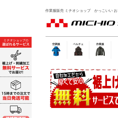
作業服販売 ミチオショップ
かっこいい お
空調服
ペルチェ
作業服