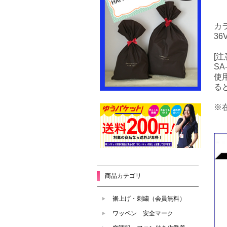
カ
3
[注
SA
使
る
※
商品カテゴリ
裾上げ・刺繍（会員無料）
ワッペン 安全マーク