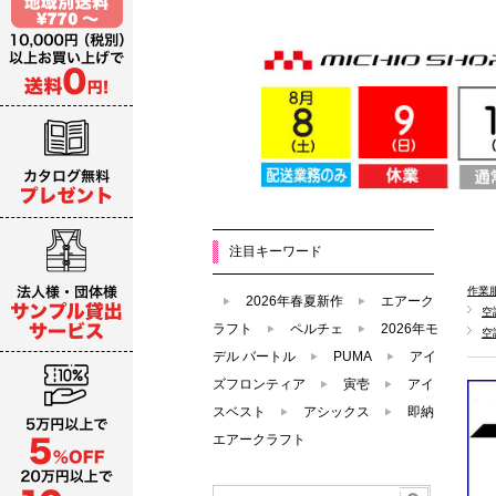
注目キーワード
作業
2026年春夏新作
エアーク
空
ラフト
ペルチェ
2026年モ
空
デル バートル
PUMA
アイ
ズフロンティア
寅壱
アイ
スベスト
アシックス
即納
エアークラフト