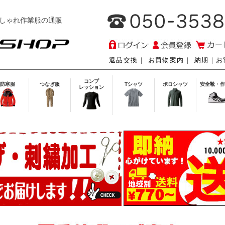
しゃれ作業服の通販
返品交換
｜
お買物案内
｜
納期
｜
お
コンプ
防寒服
つなぎ服
Tシャツ
ポロシャツ
安全靴・作
レッション