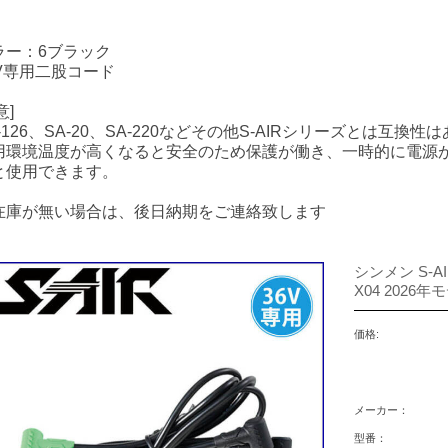
ラー：6ブラック
6V専用二股コード
意]
-126、SA-20、SA-220などその他S-AIRシリーズとは互換
用環境温度が高くなると安全のため保護が働き、一時的に電源
と使用できます。
在庫が無い場合は、後日納期をご連絡致します
シンメン S-A
X04 2026年
価格:
メーカー：
型番：