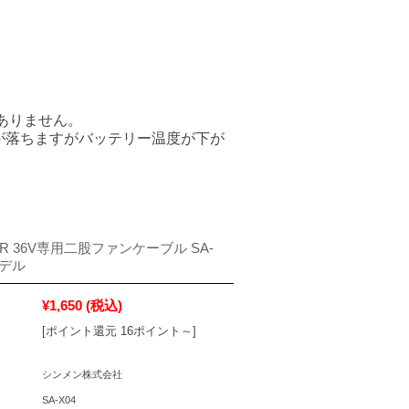
性はありません。
が落ちますがバッテリー温度が下が
IR 36V専用二股ファンケーブル SA-
モデル
¥1,650
(税込)
[ポイント還元 16ポイント～]
シンメン株式会社
SA-X04