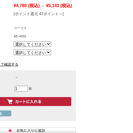
¥4,780
(税込)
¥5,143
(税込)
～
[ポイント還元 47ポイント～]
コーコス
AE-4055
覧で確認する
－
枚