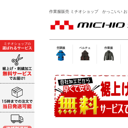
作業服販売 ミチオショップ
かっこいい お
空調服
ペルチェ
作業服