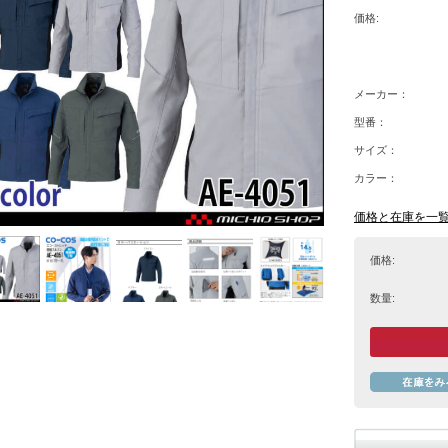
価格:
メーカー：
型番：
サイズ：
カラー：
価格と在庫を一
価格:
数量: