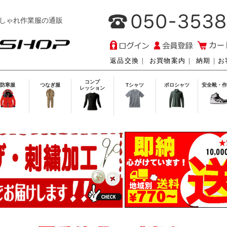
しゃれ作業服の通販
返品交換
｜
お買物案内
｜
納期
｜
お
コンプ
防寒服
つなぎ服
Tシャツ
ポロシャツ
安全靴・作
レッション