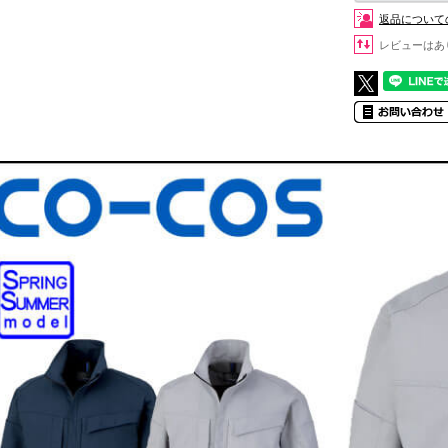
返品について
レビューはあ