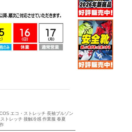
-COS エコ・ストレッチ 長袖ブルゾン
帯電 ストレッチ 接触冷感 作業服 春夏
新作