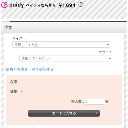
￥1,694
ペイディなら月々
注文
サイズ：
カラー：
価格と在庫を一覧で確認する
在庫:
－
価格:
－
購入数：
枚