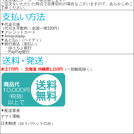
ご注文をいただいた時点で在庫切れの場合もございますので、あらかじめご
了承ください。
▼代金引換
（代引き手数料：全国一律330円）
▼クレジットカード
▼Amazonpay
▼あと払い（ペイディ）
▼銀行振込（前払い）
・ゆうちょ銀行
・PayPay銀行
本土770円 ・ 北海道 沖縄県1,210円
（一部離島除く）
▼配送業者
ヤマト運輸
日本郵便（ゆうパケットのみ）