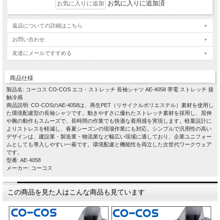
お気に入りに追加済
返品についての詳細はこちら
お問い合わせ
友達にメールですすめる
商品仕様
製品名: コーコス CO-COS エコ・ストレッチ 長袖シャツ AE-4058 帯電 ストレッチ 接
触冷感
商品説明: CO-COSのAE-4058は、再生PET（リサイクルポリエステル）素材を使用し
た環境配慮型の長袖シャツです。動きやすさに優れたストレッチ素材を採用し、屈伸
や腕の動作もスムーズで、長時間の作業でも快適な着用感を実現します。軽量設計に
よりストレスを軽減し、春夏シーズンの現場作業にも対応。シンプルで汎用性の高い
デザインは、建設業・製造業・物流業など幅広い現場に適しており、企業ユニフォー
ムとしても導入しやすい一着です。環境配慮と機能性を両立した次世代ワークウェア
です。
型番: AE-4058
メーカー: コーコス
この商品を見た人はこんな商品も見ています