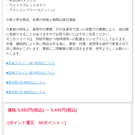
・衿台DRYメッシュ
・ワイドスプレッドカラー
・アクションプリーツ(メッシュ)
※取り寄せ商品、在庫の有無と納期は後日連絡
※素材の特性上、着用中の摩擦、汗や洗濯等で湿った状態での摩擦により、他の物
に色移りすることがありますのでお取り扱いには十分ご注意ください。
※このシリーズは、持続可能かつ地球環境への配慮をコンセプトにしております。
今後、継続的により良い商品を作る為に、素材・付属・使用等を途中で変更させて
頂く場合がございます。事前にご理解賜り購入頂きます様、何卒よろしくお願いい
たします。
■半袖ブルゾン AE-4050はこちら
■長袖ブルゾン AE-4051はこちら
■保冷剤 GI-46411はこちら
■保冷剤 GI-46011はこちら
価格:
5,082円
(税込)
～
5,445円
(税込)
[ポイント還元 50ポイント～]