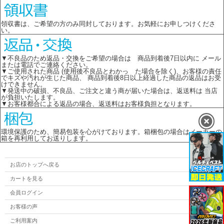
領収書は、ご希望の方のみ同封しております。お気軽にお申しつけくださ
い。
▼不良品のため返品・交換をご希望の場合は 商品到着後7日以内に メール
または電話でご連絡ください。
▼ご使用された商品 (使用後不良品とわかっ た場合を除く)、お客様の責任
でキズや汚れが生じた商品、 商品到着後8日以上経過した商品の返品はお受
けできません。
▼発送中の破損、不良品、ご注文と違う商が届いた場合は、返送料は 当店
が負担いたします。
▼お客様都合による返品の場合、返送料はお客様負担となります。
環境保護のため、簡易包装を心がけております。箱梱包の場合はメーカーの
箱を再利用してお送りします。
お店のトップへ戻る
カートを見る
会員ログイン
お客様の声
ご利用案内