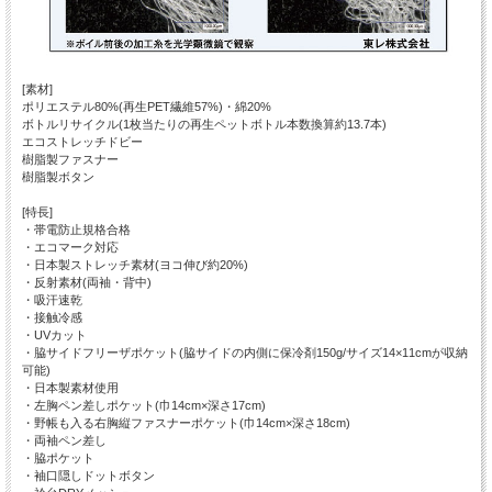
[素材]
ポリエステル80%(再生PET繊維57%)・綿20%
ボトルリサイクル(1枚当たりの再生ペットボトル本数換算約13.7本)
エコストレッチドビー
樹脂製ファスナー
樹脂製ボタン
[特長]
・帯電防止規格合格
・エコマーク対応
・日本製ストレッチ素材(ヨコ伸び約20%)
・反射素材(両袖・背中)
・吸汗速乾
・接触冷感
・UVカット
・脇サイドフリーザポケット(脇サイドの内側に保冷剤150g/サイズ14×11cmが収納
可能)
・日本製素材使用
・左胸ペン差しポケット(巾14cm×深さ17cm)
・野帳も入る右胸縦ファスナーポケット(巾14cm×深さ18cm)
・両袖ペン差し
・脇ポケット
・袖口隠しドットボタン