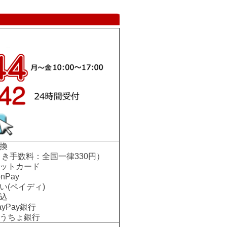
換
手数料：全国一律330円）
ットカード
nPay
い(ペイディ)
込
Pay銀行
ちょ銀行