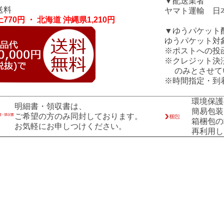
▼配送業者
送料
ヤマト運輸 日
770円 ・ 北海道 沖縄県1,210円
▼ゆうパケット
ゆうパケット対
※ポストへの投
※クレジット決
のみとさせて
※時間指定・到
環境保護
明細書・領収書は、
簡易包装
ご希望の方のみ同封しております。
箱梱包の
お気軽にお申しつけください。
再利用し