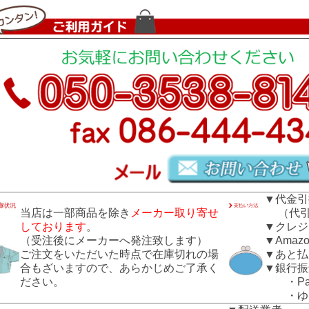
▼代金引
当店は一部商品を除き
メーカー取り寄せ
（代引き
しております
。
▼クレジ
（受注後にメーカーへ発注致します）
▼Amazo
ご注文をいただいた時点で在庫切れの場
▼あと払
合もざいますので、あらかじめご了承く
▼銀行振
ださい。
・Pay
・ゆう