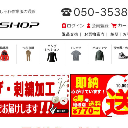
しゃれ作業服の通販
返品交換
｜
お買物案内
｜
納期
｜
お
コンプ
防寒服
つなぎ服
Tシャツ
ポロシャツ
安全靴・作
レッション