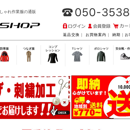
しゃれ作業服の通販
返品交換
｜
お買物案内
｜
納期
｜
お
コンプ
防寒服
つなぎ服
Tシャツ
ポロシャツ
安全靴・作
レッション