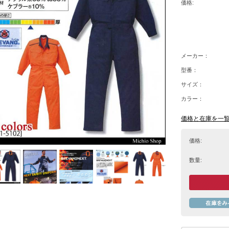
価格:
メーカー：
型番：
サイズ：
カラー：
価格と在庫を一
価格:
数量: