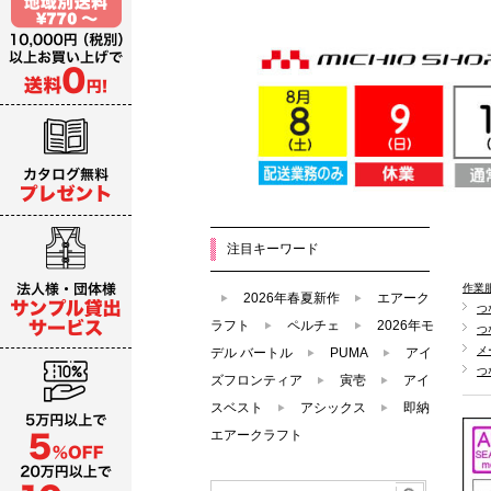
注目キーワード
作業
2026年春夏新作
エアーク
つ
ラフト
ペルチェ
2026年モ
つ
メ
デル バートル
PUMA
アイ
つ
ズフロンティア
寅壱
アイ
スベスト
アシックス
即納
エアークラフト