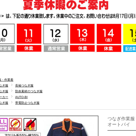
服・作業着
なぎ服
長袖つなぎ服
なぎ服
防炎素材のつなぎ服
ーカー
AUTO-BI
なぎ服
帯電防止つなぎ服
つなぎ作業服 A
オートバイ