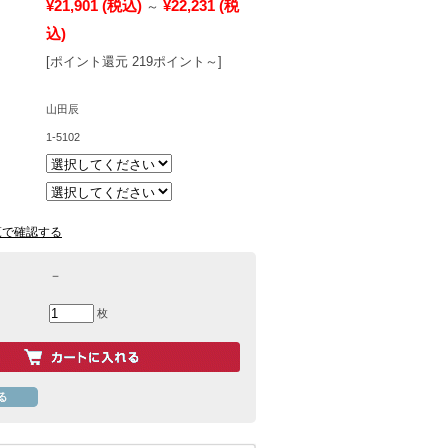
¥21,901
(税込)
¥22,231
(税
～
込)
[ポイント還元 219ポイント～]
山田辰
1-5102
覧で確認する
－
枚