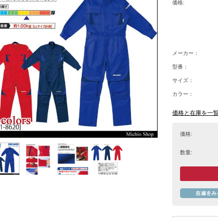
価格:
メーカー：
型番：
サイズ：
カラー：
価格と在庫を一
価格:
数量: