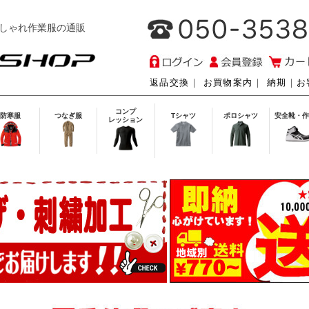
しゃれ作業服の通販
返品交換
｜
お買物案内
｜
納期
｜
お
コンプ
防寒服
つなぎ服
Tシャツ
ポロシャツ
安全靴・作
レッション