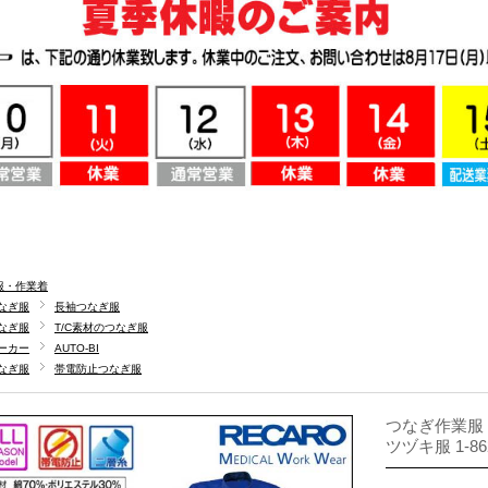
服・作業着
なぎ服
長袖つなぎ服
なぎ服
T/C素材のつなぎ服
ーカー
AUTO-BI
なぎ服
帯電防止つなぎ服
つなぎ作業服 A
ツヅキ服 1-8