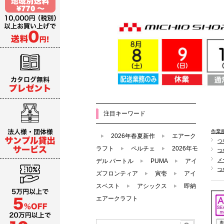
注目キーワード
作業
2026年春夏新作
エアーク
つ
ラフト
ペルチェ
2026年モ
つ
メ
デル バートル
PUMA
アイ
つ
ズフロンティア
寅壱
アイ
スベスト
アシックス
即納
エアークラフト