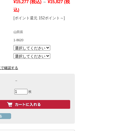
¥15,277
(税込)
¥15,827
(税
～
込)
[ポイント還元 152ポイント～]
山田辰
1-8620
覧で確認する
－
枚