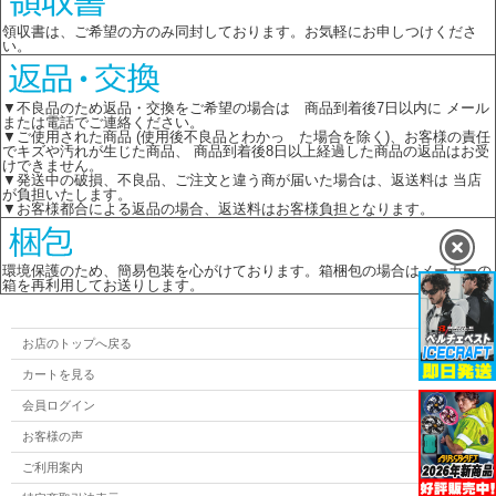
領収書は、ご希望の方のみ同封しております。お気軽にお申しつけくださ
い。
▼不良品のため返品・交換をご希望の場合は 商品到着後7日以内に メール
または電話でご連絡ください。
▼ご使用された商品 (使用後不良品とわかっ た場合を除く)、お客様の責任
でキズや汚れが生じた商品、 商品到着後8日以上経過した商品の返品はお受
けできません。
▼発送中の破損、不良品、ご注文と違う商が届いた場合は、返送料は 当店
が負担いたします。
▼お客様都合による返品の場合、返送料はお客様負担となります。
環境保護のため、簡易包装を心がけております。箱梱包の場合はメーカーの
箱を再利用してお送りします。
お店のトップへ戻る
カートを見る
会員ログイン
お客様の声
ご利用案内