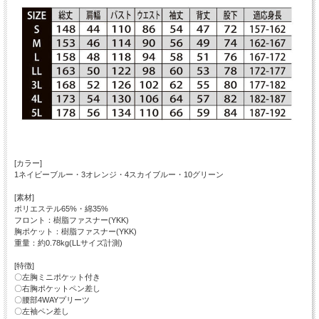
[カラー]
1ネイビーブルー・3オレンジ・4スカイブルー・10グリーン
[素材]
ポリエステル65%・綿35%
フロント：樹脂ファスナー(YKK)
胸ポケット：樹脂ファスナー(YKK)
重量：約0.78kg(LLサイズ計測)
[特徴]
〇左胸ミニポケット付き
〇右胸ポケットペン差し
〇腰部4WAYプリーツ
〇左袖ペン差し