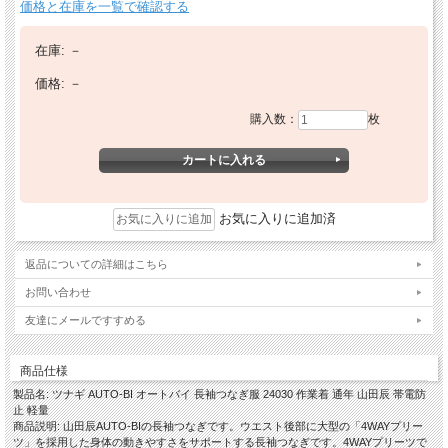
価格と在庫を一覧で確認する
在庫:
－
価格:
－
購入数：
枚
お気に入りに追加済
返品についての詳細はこちら
お問い合わせ
友達にメールですすめる
商品仕様
製品名: ツナギ AUTO-BI オートバイ 長袖つなぎ服 24030 作業着 通年 山田辰 帯電防
止 軽量
商品説明: 山田辰AUTO-BIの長袖つなぎです。ウエスト後部に大型の「4WAYプリー
ツ」を採用した身体の動きやすさをサポートする長袖つなぎです。4WAYプリーツで