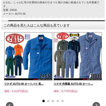
かがむ、しゃがむ等の作業時の身体の引きつり感が大幅に軽減されている作業服で
す。
型番: 24030
メーカー: AUTO-BI
この商品を見た人はこんな商品も見ています
ツナギ AUTO-BI オートバイ 長…
ツナギ 作業服 AUTO-BI オート…
ツ
価格：8,410円(税込)
価格：8,773円(税込)
価