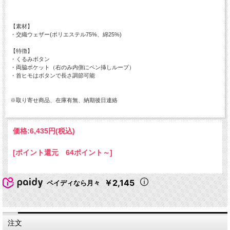
【素材】
・交織ウェザー(ポリエステル75%、綿25%)
【特徴】
・くるみボタン
・両脇ポケット（右のみ内側にペン挿しループ）
・首ヒモはボタンで長さ調節可能
※取り寄せ商品、在庫有無、納期後日連絡
価格:
6,435円
(税込)
[ポイント還元 64ポイント～]
￥2,145
ペイディなら月々
注文