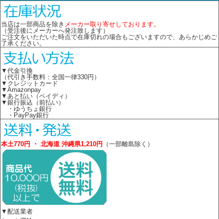
当店は一部商品を除き
メーカー取り寄せしております。
（受注後にメーカーへ発注致します）
ご注文をいただいた時点で在庫切れの場合もございますので、あらかじめご
了承ください。
▼代金引換
（代引き手数料：全国一律330円）
▼クレジットカード
▼Amazonpay
▼あと払い（ペイディ）
▼銀行振込（前払い）
・ゆうちょ銀行
・PayPay銀行
本土770円 ・ 北海道 沖縄県1,210円
（一部離島除く）
▼配送業者