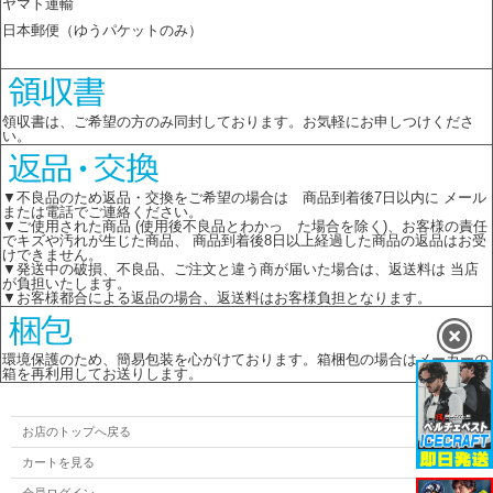
ヤマト運輸
日本郵便（ゆうパケットのみ）
領収書は、ご希望の方のみ同封しております。お気軽にお申しつけくださ
い。
▼不良品のため返品・交換をご希望の場合は 商品到着後7日以内に メール
または電話でご連絡ください。
▼ご使用された商品 (使用後不良品とわかっ た場合を除く)、お客様の責任
でキズや汚れが生じた商品、 商品到着後8日以上経過した商品の返品はお受
けできません。
▼発送中の破損、不良品、ご注文と違う商が届いた場合は、返送料は 当店
が負担いたします。
▼お客様都合による返品の場合、返送料はお客様負担となります。
環境保護のため、簡易包装を心がけております。箱梱包の場合はメーカーの
箱を再利用してお送りします。
お店のトップへ戻る
カートを見る