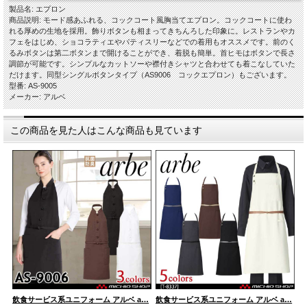
製品名: エプロン
商品説明: モード感あふれる、コックコート風胸当てエプロン。コックコートに使わ
れる厚めの生地を採用。飾りボタンも相まってきちんろした印象に。レストランやカ
フェをはじめ、ショコラティエやパティスリーなどでの着用もオススメです。前のく
るみボタンは第二ボタンまで開けることができ、着脱も簡単。首ヒモはボタンで長さ
調節が可能です。シンプルなカットソーや襟付きシャツと合わせても着こなしていた
だけます。同型シングルボタンタイプ（AS9006 コックエプロン）もございます。
型番: AS-9005
メーカー: アルベ
この商品を見た人はこんな商品も見ています
…
飲食サービス系ユニフォーム アルベ a…
飲食サービス系ユニフォーム アルベ a…
飲