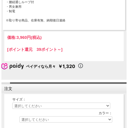
・腰紐通しループ付
・男女兼用
・制電
※取り寄せ商品、在庫有無、納期後日連絡
価格:
3,960円
(税込)
[ポイント還元 39ポイント～]
￥1,320
ペイディなら月々
注文
サイズ：
カラー：