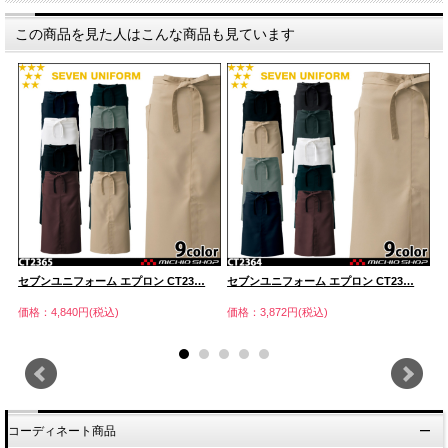
この商品を見た人はこんな商品も見ています
セブンユニフォーム エプロン CT23…
セブンユニフォーム エプロン CT23…
セ
価格：4,840円(税込)
価格：3,872円(税込)
価
コーディネート商品