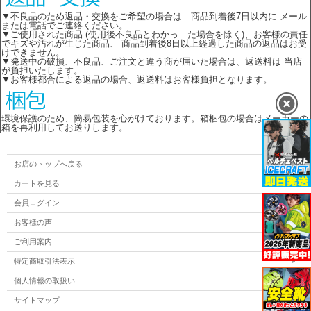
▼不良品のため返品・交換をご希望の場合は 商品到着後7日以内に メール
または電話でご連絡ください。
▼ご使用された商品 (使用後不良品とわかっ た場合を除く)、お客様の責任
でキズや汚れが生じた商品、 商品到着後8日以上経過した商品の返品はお受
けできません。
▼発送中の破損、不良品、ご注文と違う商が届いた場合は、返送料は 当店
が負担いたします。
▼お客様都合による返品の場合、返送料はお客様負担となります。
環境保護のため、簡易包装を心がけております。箱梱包の場合はメーカーの
箱を再利用してお送りします。
お店のトップへ戻る
カートを見る
会員ログイン
お客様の声
ご利用案内
特定商取引法表示
個人情報の取扱い
サイトマップ