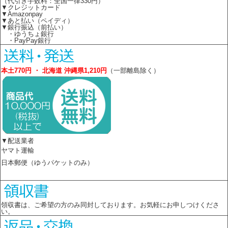
（代引き手数料：全国一律330円）
▼クレジットカード
▼Amazonpay
▼あと払い（ペイディ）
▼銀行振込（前払い）
・ゆうちょ銀行
・PayPay銀行
本土770円 ・ 北海道 沖縄県1,210円
（一部離島除く）
▼配送業者
ヤマト運輸
日本郵便（ゆうパケットのみ）
領収書は、ご希望の方のみ同封しております。お気軽にお申しつけくださ
い。