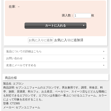
在庫:
－
購入数：
枚
お気に入りに追加済
返品についての詳細はこちら
お問い合わせ
友達にメールですすめる
商品仕様
製品名: エプロン
商品説明: セブンユニフォームのエプロンです。男女兼用です。調理、和食店、料
亭、旅館、居酒屋、和カフェ、お土産店、ベーカリー、スイーツ店などどんな職種に
も対応できるエプロンです。エプロンは衣服の一番上につけるユニフォーム。カラー
によって印象を左右することも。
型番: CT2365
メーカー: セブンユニフォーム