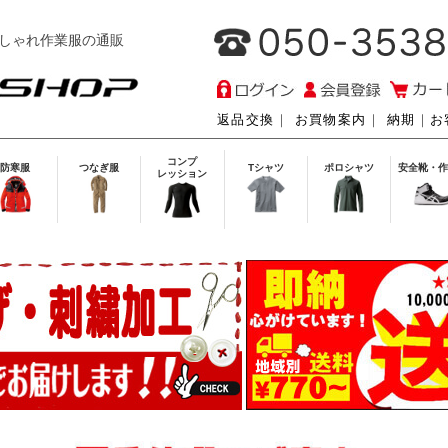
しゃれ作業服の通販
返品交換
｜
お買物案内
｜
納期
｜
お
コンプ
防寒服
つなぎ服
Tシャツ
ポロシャツ
安全靴・作
レッション