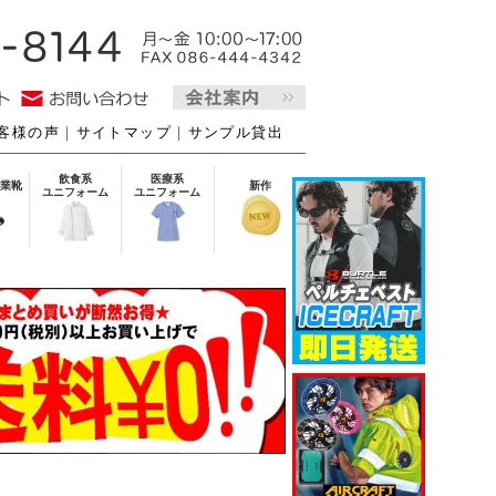
客様の声
｜
サイトマップ
｜
サンプル貸出
飲食系
医療系
業靴
新作
ユニフォーム
ユニフォーム