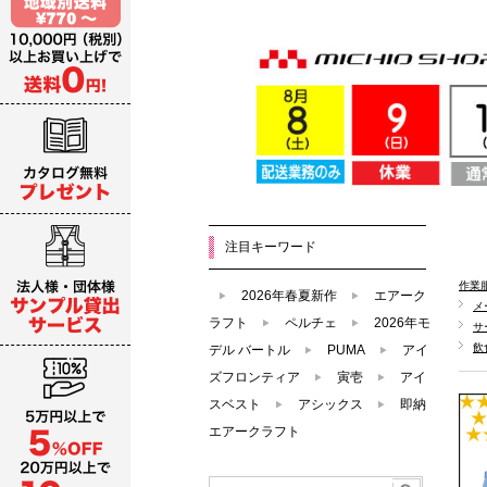
注目キーワード
作業
2026年春夏新作
エアーク
メ
ラフト
ペルチェ
2026年モ
サ
飲
デル バートル
PUMA
アイ
ズフロンティア
寅壱
アイ
スベスト
アシックス
即納
エアークラフト