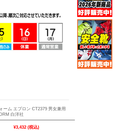
ーム エプロン CT2379 男女兼用
FORM 白洋社
¥3,432
(税込)