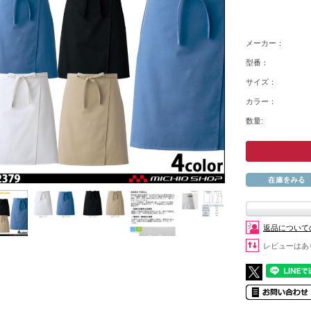
メーカー：
型番：
サイズ：
カラー：
数量:
返品について
レビューはあ