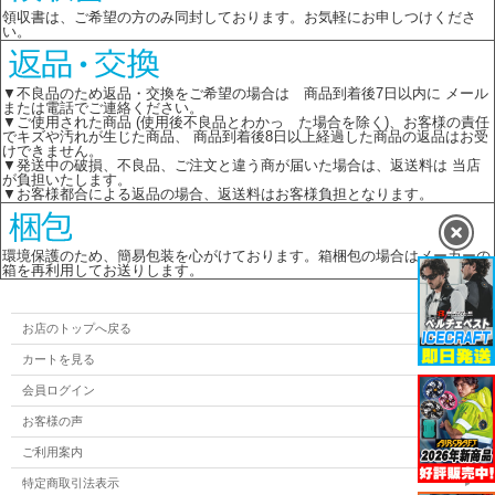
領収書は、ご希望の方のみ同封しております。お気軽にお申しつけくださ
い。
▼不良品のため返品・交換をご希望の場合は 商品到着後7日以内に メール
または電話でご連絡ください。
▼ご使用された商品 (使用後不良品とわかっ た場合を除く)、お客様の責任
でキズや汚れが生じた商品、 商品到着後8日以上経過した商品の返品はお受
けできません。
▼発送中の破損、不良品、ご注文と違う商が届いた場合は、返送料は 当店
が負担いたします。
▼お客様都合による返品の場合、返送料はお客様負担となります。
環境保護のため、簡易包装を心がけております。箱梱包の場合はメーカーの
箱を再利用してお送りします。
お店のトップへ戻る
カートを見る
会員ログイン
お客様の声
ご利用案内
特定商取引法表示