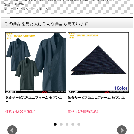
型番: EA3034
メーカー: セブンユニフォーム
この商品を見た人はこんな商品も見ています
飲食サービス系ユニフォーム セブンユ
飲食サービス系ユニフォーム セブンユ
飲
ニ…
ニ…
ニ
価格：6,600円(税込)
価格：1,760円(税込)
価