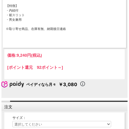
【特徴】
・内紐付
・裾スリット
・男女兼用
※取り寄せ商品、在庫有無、納期後日連絡
価格:
9,240円
(税込)
[ポイント還元 92ポイント～]
￥3,080
ペイディなら月々
注文
サイズ：