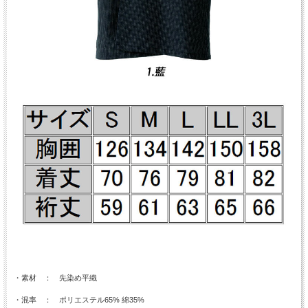
・素材 ： 先染め平織
・混率 ： ポリエステル65% 綿35%