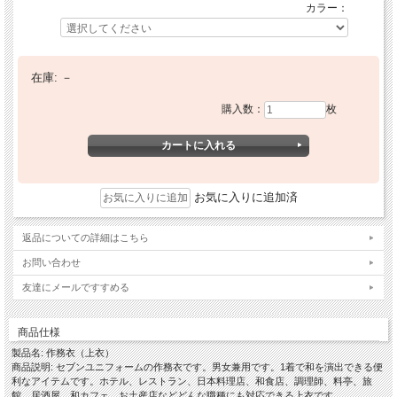
カラー：
在庫:
－
購入数：
枚
お気に入りに追加済
返品についての詳細はこちら
お問い合わせ
友達にメールですすめる
商品仕様
製品名: 作務衣（上衣）
商品説明: セブンユニフォームの作務衣です。男女兼用です。1着で和を演出できる便
利なアイテムです。ホテル、レストラン、日本料理店、和食店、調理師、料亭、旅
館、居酒屋、和カフェ、お土産店などどんな職種にも対応できる上衣です。