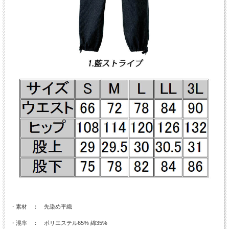
・素材 ： 先染め平織
・混率 ： ポリエステル65% 綿35%