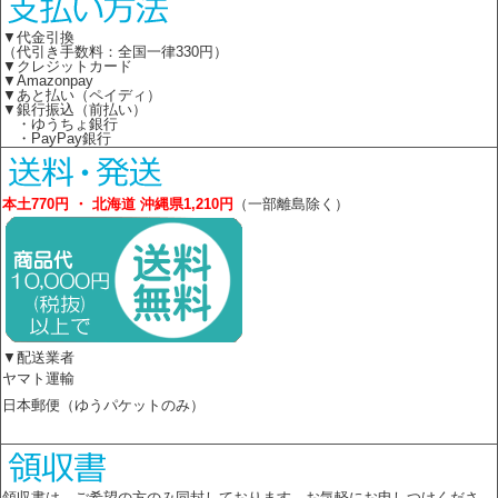
▼代金引換
（代引き手数料：全国一律330円）
▼クレジットカード
▼Amazonpay
▼あと払い（ペイディ）
▼銀行振込（前払い）
・ゆうちょ銀行
・PayPay銀行
本土770円 ・ 北海道 沖縄県1,210円
（一部離島除く）
▼配送業者
ヤマト運輸
日本郵便（ゆうパケットのみ）
領収書は、ご希望の方のみ同封しております。お気軽にお申しつけくださ