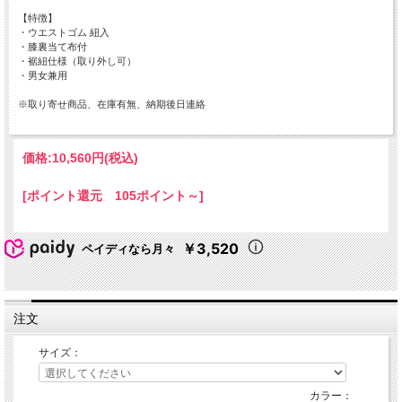
【特徴】
・ウエストゴム 紐入
・膝裏当て布付
・裾紐仕様（取り外し可）
・男女兼用
※取り寄せ商品、在庫有無、納期後日連絡
価格:
10,560円
(税込)
[ポイント還元 105ポイント～]
￥3,520
ペイディなら月々
注文
サイズ：
カラー：