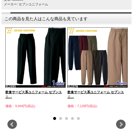
メーカー: セブンユニフォーム
この商品を見た人はこんな商品も見ています
飲食サービス系ユニフォーム セブンユ
飲食サービス系ユニフォーム セブンユ
飲
ニ…
ニ…
ニ
価格：9,944円(税込)
価格：7,128円(税込)
価