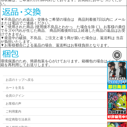
い。
▼不良品のため返品・交換をご希望の場合は 商品到着後7日以内に メール
または電話でご連絡ください。
▼ご使用された商品 (使用後不良品とわかっ た場合を除く)、お客様の責任
でキズや汚れが生じた商品、 商品到着後8日以上経過した商品の返品はお受
けできません。
▼発送中の破損、不良品、ご注文と違う商が届いた場合は、返送料は 当店
が負担いたします。
▼お客様都合による返品の場合、返送料はお客様負担となります。
環境保護のため、簡易包装を心がけております。箱梱包の場合はメーカーの
箱を再利用してお送りします。
お店のトップへ戻る
カートを見る
会員ログイン
お客様の声
ご利用案内
特定商取引法表示