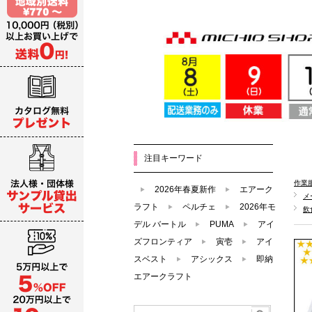
注目キーワード
作業
2026年春夏新作
エアーク
メ
ラフト
ペルチェ
2026年モ
飲
デル バートル
PUMA
アイ
ズフロンティア
寅壱
アイ
スベスト
アシックス
即納
エアークラフト