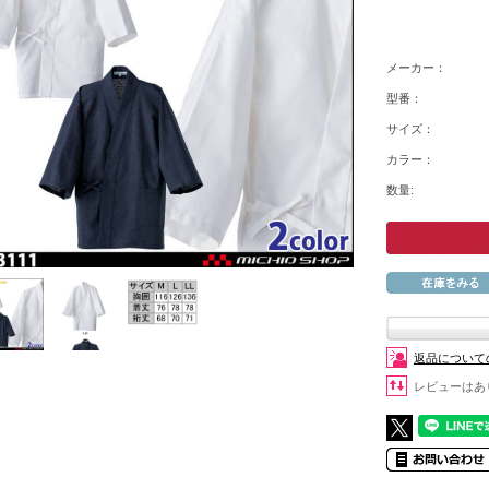
メーカー：
型番：
サイズ：
カラー：
数量:
返品について
レビューはあ