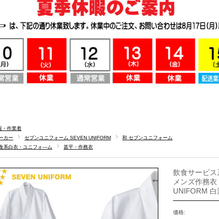
服・作業着
ーカー
セブンユニフォーム SEVEN UNIFORM
和 セブンユニフォーム
食系白衣・ユニフォ―ム
甚平・作務衣
飲食サービス
メンズ作務衣 上
UNIFORM 
価格: