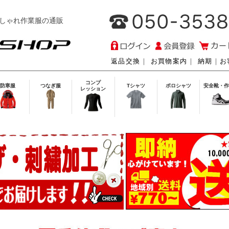
しゃれ作業服の通販
返品交換
｜
お買物案内
｜
納期
｜
お
コンプ
防寒服
つなぎ服
Tシャツ
ポロシャツ
安全靴・作
レッション