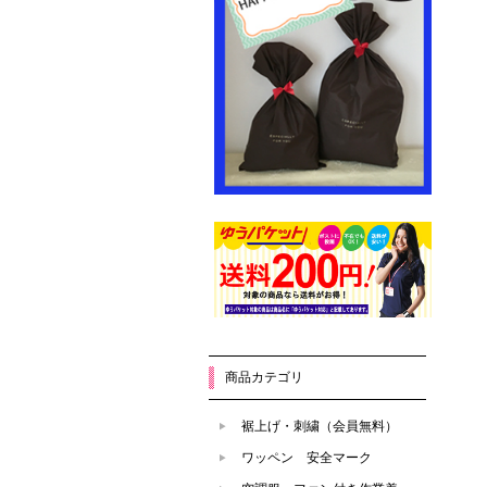
商品カテゴリ
裾上げ・刺繍（会員無料）
ワッペン 安全マーク