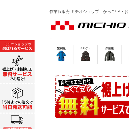
作業服販売 ミチオショップ
かっこいい お
空調服
ペルチェ
作業服