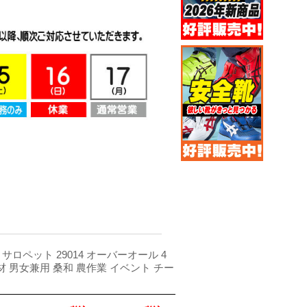
 サロペット 29014 オーバーオール 4
素材 男女兼用 桑和 農作業 イベント チー