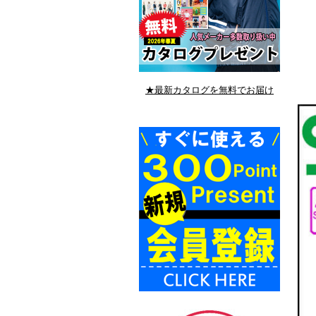
★最新カタログを無料でお届け