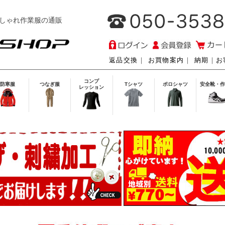
しゃれ作業服の通販
返品交換
｜
お買物案内
｜
納期
｜
お
コンプ
防寒服
つなぎ服
Tシャツ
ポロシャツ
安全靴・作
レッション