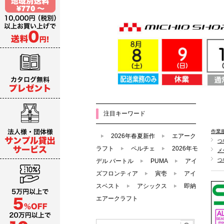
注目キーワード
作業
2026年春夏新作
エアーク
つ
ラフト
ペルチェ
2026年モ
メ
つ
デル バートル
PUMA
アイ
ズフロンティア
寅壱
アイ
スベスト
アシックス
即納
エアークラフト