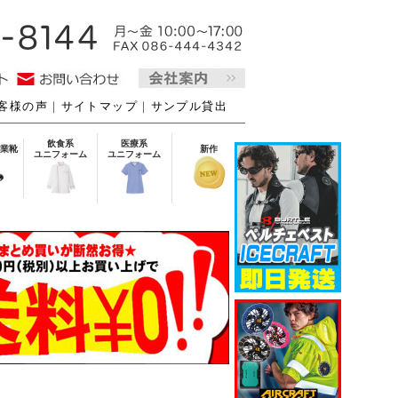
客様の声
｜
サイトマップ
｜
サンプル貸出
飲食系
医療系
業靴
新作
ユニフォーム
ユニフォーム