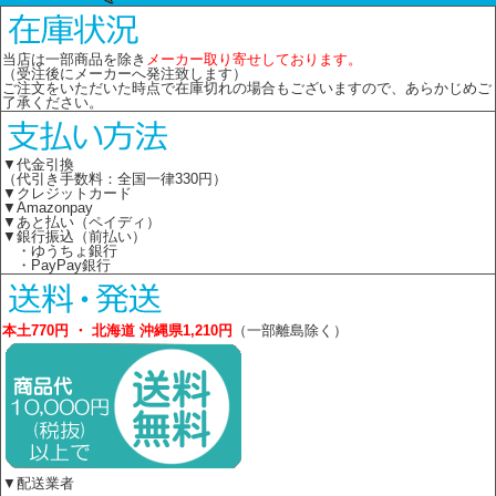
当店は一部商品を除き
メーカー取り寄せしております。
（受注後にメーカーへ発注致します）
ご注文をいただいた時点で在庫切れの場合もございますので、あらかじめご
了承ください。
▼代金引換
（代引き手数料：全国一律330円）
▼クレジットカード
▼Amazonpay
▼あと払い（ペイディ）
▼銀行振込（前払い）
・ゆうちょ銀行
・PayPay銀行
本土770円 ・ 北海道 沖縄県1,210円
（一部離島除く）
▼配送業者