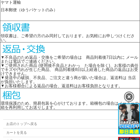
ヤマト運輸
日本郵便（ゆうパケットのみ）
領収書は、ご希望の方のみ同封しております。お気軽にお申しつけくださ
い。
▼不良品のため返品・交換をご希望の場合は 商品到着後7日以内に メール
または電話でご連絡ください。
▼ご使用された商品 (使用後不良品とわかっ た場合を除く)、お客様の責任
でキズや汚れが生じた商品、 商品到着後8日以上経過した商品の返品はお受
けできません。
▼発送中の破損、不良品、ご注文と違う商が届いた場合は、返送料は 当店
が負担いたします。
▼お客様都合による返品の場合、返送料はお客様負担となります。
環境保護のため、簡易包装を心がけております。箱梱包の場合はメーカーの
箱を再利用してお送りします。
お店のトップへ戻る
カートを見る