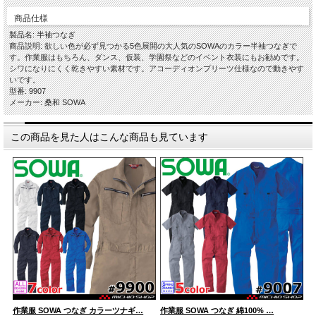
商品仕様
製品名: 半袖つなぎ
商品説明: 欲しい色が必ず見つかる5色展開の大人気のSOWAのカラー半袖つなぎで
す。作業服はもちろん、ダンス、仮装、学園祭などのイベント衣装にもお勧めです。
シワになりにくく乾きやすい素材です。アコーディオンプリーツ仕様なので動きやす
いです。
型番: 9907
メーカー: 桑和 SOWA
この商品を見た人はこんな商品も見ています
作業服 SOWA つなぎ カラーツナギ…
作業服 SOWA つなぎ 綿100% …
作