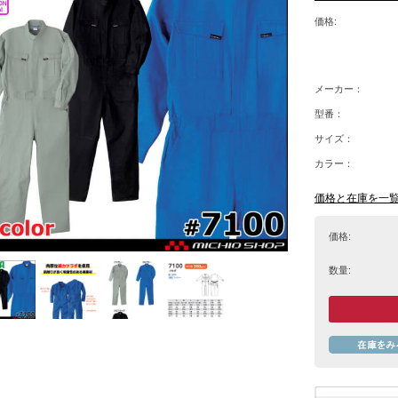
価格:
メーカー：
型番：
サイズ：
カラー：
価格と在庫を一
価格:
数量: