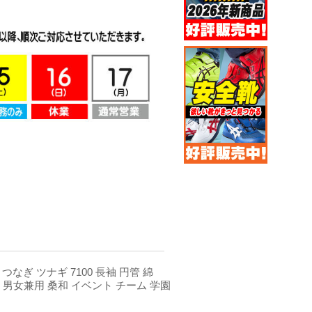
 つなぎ ツナギ 7100 長袖 円管 綿
開 男女兼用 桑和 イベント チーム 学園