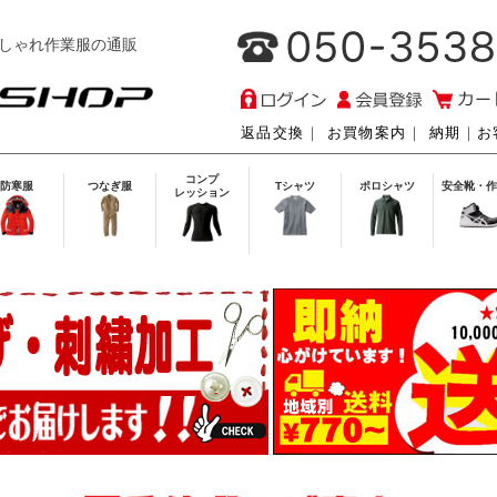
しゃれ作業服の通販
返品交換
｜
お買物案内
｜
納期
｜
お
コンプ
防寒服
つなぎ服
Tシャツ
ポロシャツ
安全靴・作
レッション