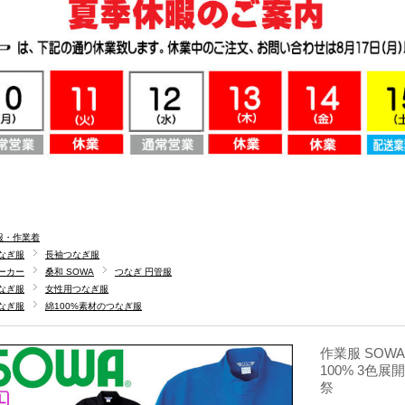
服・作業着
なぎ服
長袖つなぎ服
ーカー
桑和 SOWA
つなぎ 円管服
なぎ服
女性用つなぎ服
なぎ服
綿100%素材のつなぎ服
作業服 SOWA
100% 3色展
祭