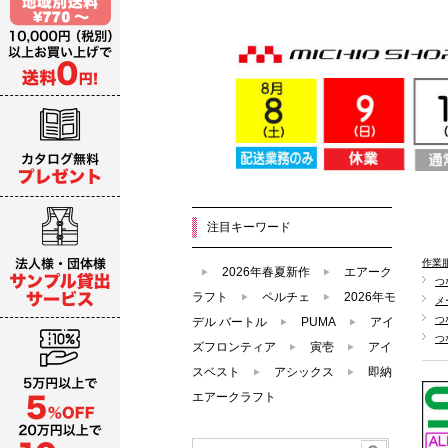
注目キーワード
作業
2026年春夏新作
エアーク
つ
ラフト
ペルチェ
2026年モ
メ
つ
デル バートル
PUMA
アイ
つ
ズフロンティア
寅壱
アイ
スベスト
アシックス
即納
エアークラフト