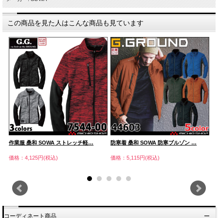
この商品を見た人はこんな商品も見ています
作業服 桑和 SOWA ストレッチ軽…
防寒着 桑和 SOWA 防寒ブルゾン …
作
価格：4,125円(税込)
価格：5,115円(税込)
価
コーディネート商品