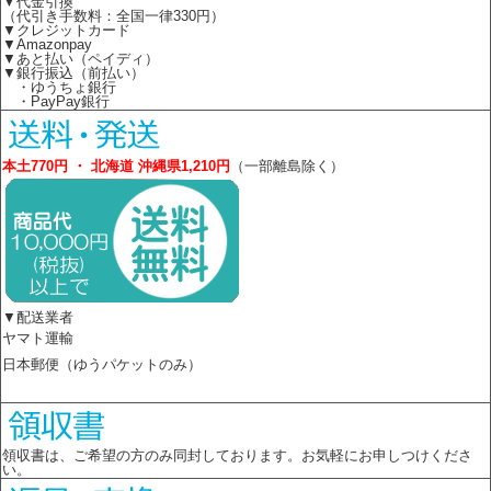
▼代金引換
（代引き手数料：全国一律330円）
▼クレジットカード
▼Amazonpay
▼あと払い（ペイディ）
▼銀行振込（前払い）
・ゆうちょ銀行
・PayPay銀行
本土770円 ・ 北海道 沖縄県1,210円
（一部離島除く）
▼配送業者
ヤマト運輸
日本郵便（ゆうパケットのみ）
領収書は、ご希望の方のみ同封しております。お気軽にお申しつけくださ
い。