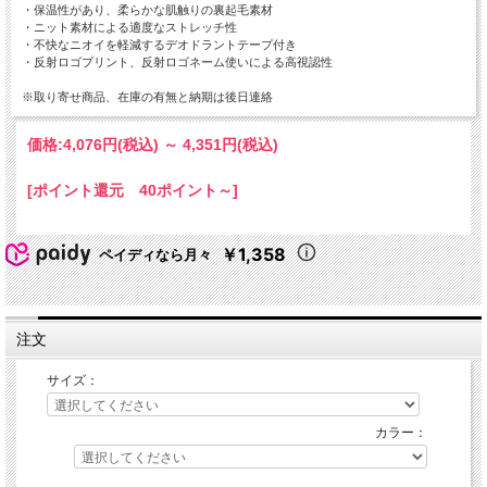
・保温性があり、柔らかな肌触りの裏起毛素材
・ニット素材による適度なストレッチ性
・不快なニオイを軽減するデオドラントテープ付き
・反射ロゴプリント、反射ロゴネーム使いによる高視認性
※取り寄せ商品、在庫の有無と納期は後日連絡
価格:
4,076円
(税込)
～
4,351円
(税込)
[ポイント還元 40ポイント～]
￥1,358
ペイディなら月々
注文
サイズ：
カラー：