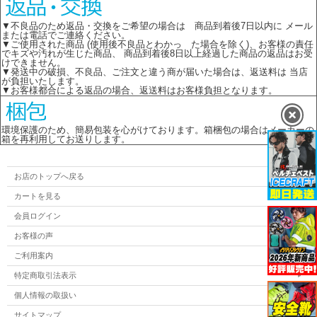
▼不良品のため返品・交換をご希望の場合は 商品到着後7日以内に メール
または電話でご連絡ください。
▼ご使用された商品 (使用後不良品とわかっ た場合を除く)、お客様の責任
でキズや汚れが生じた商品、 商品到着後8日以上経過した商品の返品はお受
けできません。
▼発送中の破損、不良品、ご注文と違う商が届いた場合は、返送料は 当店
が負担いたします。
▼お客様都合による返品の場合、返送料はお客様負担となります。
環境保護のため、簡易包装を心がけております。箱梱包の場合はメーカーの
箱を再利用してお送りします。
お店のトップへ戻る
カートを見る
会員ログイン
お客様の声
ご利用案内
特定商取引法表示
個人情報の取扱い
サイトマップ