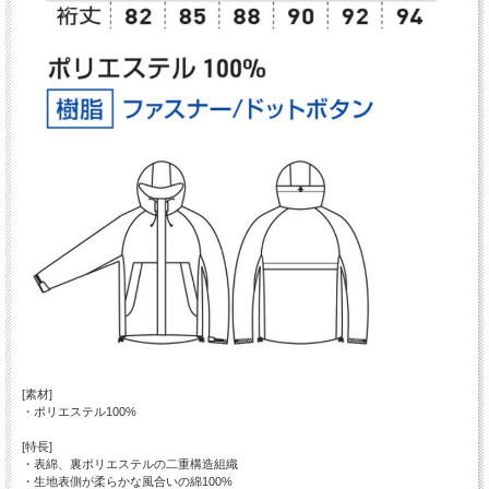
[素材]
・ポリエステル100%
[特長]
・表綿、裏ポリエステルの二重構造組織
・生地表側が柔らかな風合いの綿100%