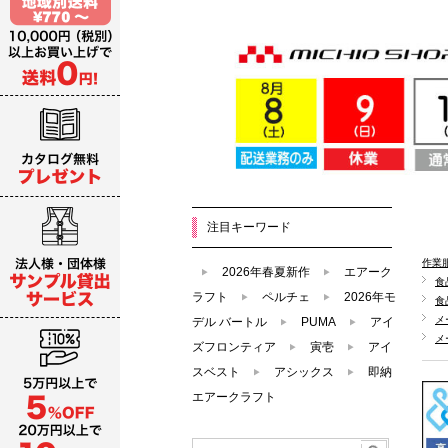
注目キーワード
作業
2026年春夏新作
エアーク
食
ラフト
ペルチェ
2026年モ
食
メ
デル バートル
PUMA
アイ
メ
ズフロンティア
寅壱
アイ
スベスト
アシックス
即納
エアークラフト